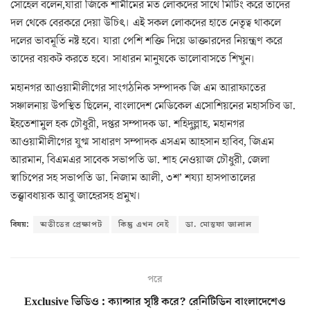
সোহেল বলেন,যারা জিকে শামীমের মত লোকদের সাথে মিটিং করে তাদের
দল থেকে বেরকরে দেয়া উচিৎ। এই সকল লোকদের হাতে নেতৃত্ব থাকলে
দলের ভাবমূর্তি নষ্ট হবে। যারা পেশি শক্তি দিয়ে ডাক্তারদের নিয়ন্ত্রণ করে
তাদের বয়কট করতে হবে। সাধারন মানুষকে ভালোবাসতে শিখুন।
মহানগর আওয়ামীলীগের সাংগঠনিক সম্পাদক জি এম আরাফাতের
সঞ্চালনায় উপস্থিত ছিলেন, বাংলাদেশ মেডিকেল এসোশিয়নের মহাসচিব ডা.
ইহতেশামুল হক চৌধুরী, দপ্তর সম্পাদক ডা. শহিদুল্লাহ, মহানগর
আওয়ামীলীগের যুগ্ম সাধারণ সম্পাদক এসএম আহসান হাবিব, জিএম
আরমান, বিএমএর সাবেক সভাপতি ডা. শাহ নেওয়াজ চৌধুরী, জেলা
স্বাচিপের সহ সভাপতি ডা. নিজাম আলী, ৩শ’ শয্যা হাসপাতালের
তত্ত্বাবধায়ক আবু জাহেরসহ প্রমুখ।
বিষয়:
অতীতের প্রেক্ষাপট
কিন্তু এখন নেই
ডা. মোস্তফা জালাল
পরে
Exclusive ভিডিও : ক্যান্সার সৃষ্টি করে? রেনিটিডিন বাংলাদেশেও