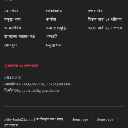
মহানগনর
খোলাকলম
বন্দর থানা
ফতুল্লা থানা
জাতীয়
বিজয় বার্তা ২৪ পরিবার
আন্তর্জাতিক
তথ্য ও প্রযুক্তি
বিজয় বার্তা ২৪ স্পেশাল
আমাদের নারায়ণগঞ্জ
পদপ্রার্থী
খেলাধূলা
ফতুল্লা থানা
প্রকাশক ও সম্পাদক
গৌতম সাহা
মোবাইলঃ-০১৯২২৭৫৮৮৮৯, ০১৭১২২৬৫৯৯৭।
ইমেইলঃ-bijoybarta24@gmail.com
Bijoybarta24.com | স্বাধীনতার কথা বলে
Homepage
Homepage
যোগাযোগ