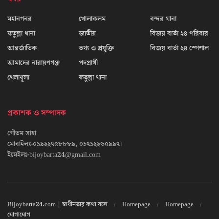
মহানগনর
খোলাকলম
বন্দর থানা
ফতুল্লা থানা
জাতীয়
বিজয় বার্তা ২৪ পরিবার
আন্তর্জাতিক
তথ্য ও প্রযুক্তি
বিজয় বার্তা ২৪ স্পেশাল
আমাদের নারায়ণগঞ্জ
পদপ্রার্থী
খেলাধূলা
ফতুল্লা থানা
প্রকাশক ও সম্পাদক
গৌতম সাহা
মোবাইলঃ-০১৯২২৭৫৮৮৮৯, ০১৭১২২৬৫৯৯৭।
ইমেইলঃ-bijoybarta24@gmail.com
Bijoybarta24.com | স্বাধীনতার কথা বলে
Homepage
Homepage
যোগাযোগ