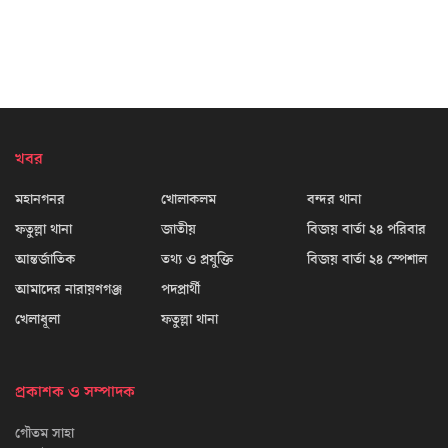
খবর
মহানগনর
খোলাকলম
বন্দর থানা
ফতুল্লা থানা
জাতীয়
বিজয় বার্তা ২৪ পরিবার
আন্তর্জাতিক
তথ্য ও প্রযুক্তি
বিজয় বার্তা ২৪ স্পেশাল
আমাদের নারায়ণগঞ্জ
পদপ্রার্থী
খেলাধূলা
ফতুল্লা থানা
প্রকাশক ও সম্পাদক
গৌতম সাহা