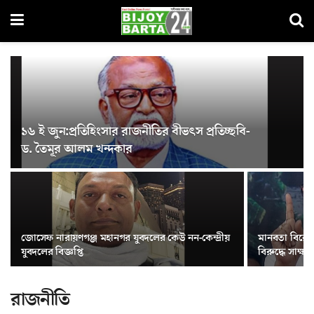
১৬ ই জুন:প্রতিহিংসার রাজনীতির বীভৎস প্রতিচ্ছবি-
ড. তৈমূর আলম খন্দকার
জোসেফ নারায়ণগঞ্জ মহানগর যুবদলের কেউ নন-কেন্দ্রীয়
মানবতা বিরো
যুবদলের বিজ্ঞপ্তি
বিরুদ্ধে সাক্ষ্যগ
রাজনীতি