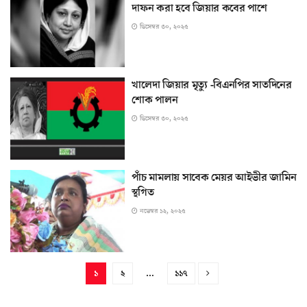
দাফন করা হবে জিয়ার কবের পাশে
ডিসেম্বর ৩০, ২০২৫
খালেদা জিয়ার মৃত্যু -বিএনপির সাতদিনের
শোক পালন
ডিসেম্বর ৩০, ২০২৫
পাঁচ মামলায় সাবেক মেয়র আইভীর জামিন
স্থগিত
নভেম্বর ১২, ২০২৫
১
২
…
১১৭