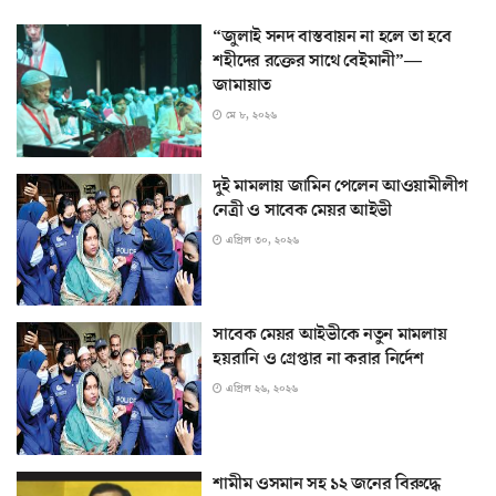
“জুলাই সনদ বাস্তবায়ন না হলে তা হবে
শহীদের রক্তের সাথে বেইমানী”—
জামায়াত
মে ৮, ২০২৬
দুই মামলায় জামিন পেলেন আওয়ামীলীগ
নেত্রী ও সাবেক মেয়র আইভী
এপ্রিল ৩০, ২০২৬
সাবেক মেয়র আইভীকে নতুন মামলায়
হয়রানি ও গ্রেপ্তার না করার নির্দেশ
এপ্রিল ২৬, ২০২৬
শামীম ওসমান সহ ১২ জনের বিরুদ্ধে