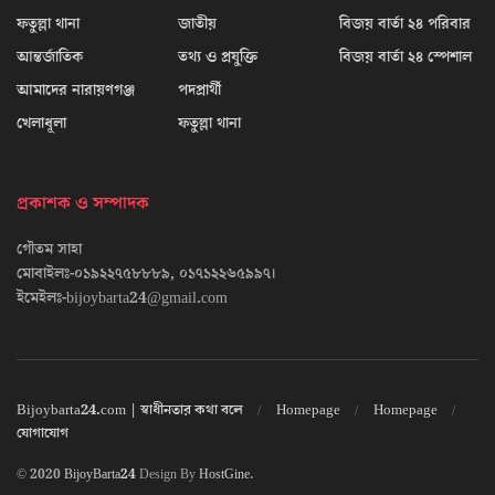
ফতুল্লা থানা
জাতীয়
বিজয় বার্তা ২৪ পরিবার
আন্তর্জাতিক
তথ্য ও প্রযুক্তি
বিজয় বার্তা ২৪ স্পেশাল
আমাদের নারায়ণগঞ্জ
পদপ্রার্থী
খেলাধূলা
ফতুল্লা থানা
প্রকাশক ও সম্পাদক
গৌতম সাহা
মোবাইলঃ-০১৯২২৭৫৮৮৮৯, ০১৭১২২৬৫৯৯৭।
ইমেইলঃ-bijoybarta24@gmail.com
Bijoybarta24.com | স্বাধীনতার কথা বলে
Homepage
Homepage
যোগাযোগ
© 2020
BijoyBarta24
Design By
HostGine
.