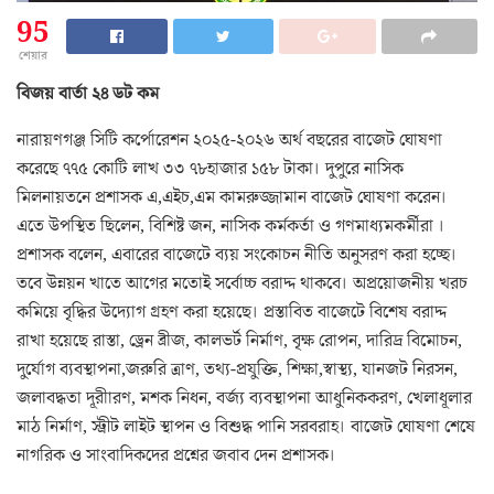
95
শেয়ার
বিজয় বার্তা ২৪ ডট কম
নারায়ণগঞ্জ সিটি কর্পোরেশন ২০২৫-২০২৬ অর্থ বছরের বাজেট ঘোষণা
করেছে ৭৭৫ কোটি লাখ ৩৩ ৭৮হাজার ১৫৮ টাকা। দুপুরে নাসিক
মিলনায়তনে প্রশাসক এ,এইচ,এম কামরুজ্জামান বাজেট ঘোষণা করেন।
এতে উপস্থিত ছিলেন, বিশিষ্ট জন, নাসিক কর্মকর্তা ও গণমাধ্যমকর্মীরা ।
প্রশাসক বলেন, এবারের বাজেটে ব্যয় সংকোচন নীতি অনুসরণ করা হচ্ছে।
তবে উন্নয়ন খাতে আগের মতোই সর্বোচ্চ বরাদ্দ থাকবে। অপ্রয়োজনীয় খরচ
কমিয়ে বৃদ্ধির উদ্যোগ গ্রহণ করা হয়েছে। প্রস্তাবিত বাজেটে বিশেষ বরাদ্দ
রাখা হয়েছে রাস্তা, ড্রেন ব্রীজ, কালভর্ট নির্মাণ, বৃক্ষ রোপন, দারিদ্র বিমোচন,
দুর্যোগ ব্যবস্থাপনা,জরুরি ত্রাণ, তথ্য-প্রযুক্তি, শিক্ষা,স্বাস্থ্য, যানজট নিরসন,
জলাবদ্ধতা দূরীারণ, মশক নিধন, বর্জ্য ব্যবস্থাপনা আধুনিককরণ, খেলাধূলার
মাঠ নির্মাণ, স্ট্রীট লাইট স্থাপন ও বিশুদ্ধ পানি সরবরাহ। বাজেট ঘোষণা শেষে
নাগরিক ও সাংবাদিকদের প্রশ্নের জবাব দেন প্রশাসক।