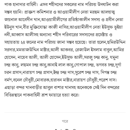
পাক হানাদার বাহিনী। এসব শহীদদের সকলের নাম পরিচয় উদঘাটন করা
সম্ভব হয়নি। প্রাক্তণ কমিশনার ও আওয়ামীলীগ নেতা মরহুম আলহাজ্ব
জয়নাল আবেদীন খান,আওয়ামীলীগের প্রতিষ্ঠাকালীন সদস্য ও প্রবীন নেতা
ইউনুস খান,বীর মুক্তিযোদ্ধা কাজী নাসির,আওয়ামীলীগ নেতা ইউসুফ ভূইয়া
ননী,আব্বাস আলীসহ অন্যান্য শহীদ পরিবারের সদস্যদের প্রচেষ্টায় ও
সহায়তায় ২৪ জনের নাম পরিচয় জানা সম্ভব হয়েছে। তারা হলেন,ছমিরউদ্দিন
সরদার,মমতাজউদ্দিন মাষ্টার,আলী আকবর, রেজাউল ইসলাম বাবুল,আমির
হোসেন, নায়েব আলী, আলী হোসেন,ইউসুফ আলী,সরজু চন্দ্র কানু, যমুনা
চন্দ্র কানু, লছমন চন্দ্র কানু,কানাই লাল কানু,গোপাল চন্দ্র, ভগবত চন্দ্র,দূর্গা
চরন প্রসাদ,নারায়ণ চন্দ্র প্রসাদ,ইন্দ্র চন্দ্র দাস,সুরেশ চন্দ্র দাস, দিগন্ত চন্দ্র
বর্মণ,বনেল চৌধুরী,মোবারক,হারাধন মাষ্টার,নারায়ণ চৌধুরী,পরেশ দাস।
এছাড়া বন্দর খানবাড়ীর আবুল বাশার খানসহ অনেককে সেই দিন বন্দরের
বিভিন্নস্থানে পাকবাহিনী ব্রাশ ফায়ারে হত্যা করে।
পরে