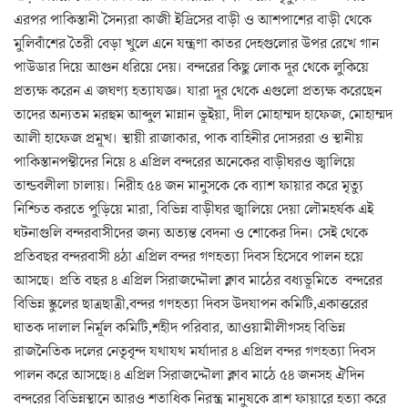
এরপর পাকিস্তানী সৈন্যরা কাজী ইদ্রিসের বাড়ী ও আশপাশের বাড়ী থেকে
মুলিবাঁশের তৈরী বেড়া খুলে এনে যন্ত্রণা কাতর দেহগুলোর উপর রেখে গান
পাউডার দিয়ে আগুন ধরিয়ে দেয়। বন্দরের কিছু লোক দূর থেকে লুকিয়ে
প্রত্যক্ষ করেন এ জঘণ্য হত্যাযজ্ঞ। যারা দূর থেকে এগুলো প্রত্যক্ষ করেছেন
তাদের অন্যতম মরহুম আব্দুল মান্নান ভূইয়া, দীল মোহাম্মদ হাফেজ, মোহাম্মদ
আলী হাফেজ প্রমূখ। স্থায়ী রাজাকার, পাক বাহিনীর দোসররা ও স্থানীয়
পাকিস্তানপন্থীদের নিয়ে ৪ এপ্রিল বন্দরের অনেকের বাড়ীঘরও জ্বালিয়ে
তান্ডবলীলা চালায়। নিরীহ ৫৪ জন মানুসকে কে ব্যাশ ফায়ার করে মৃত্যু
নিশ্চিত করতে পুড়িয়ে মারা, বিভিন্ন বাড়ীঘর জ্বালিয়ে দেয়া লৌমহর্ষক এই
ঘটনাগুলি বন্দরবাসীদের জন্য অত্যন্ত বেদনা ও শোকের দিন। সেই থেকে
প্রতিবছর বন্দরবাসী ৪ঠা এপ্রিল বন্দর গণহত্যা দিবস হিসেবে পালন হয়ে
আসছে। প্রতি বছর ৪ এপ্রিল সিরাজদ্দৌলা ক্লাব মাঠের বধ্যভূমিতে বন্দরের
বিভিন্ন স্কুলের ছাত্রছাত্রী,বন্দর গণহত্যা দিবস উদযাপন কমিটি,একাত্তরের
ঘাতক দালাল নির্মূল কমিটি,শহীদ পরিবার, আওয়ামীলীগসহ বিভিন্ন
রাজনৈতিক দলের নেতৃবৃন্দ যথাযথ মর্যাদার ৪ এপ্রিল বন্দর গণহত্যা দিবস
পালন করে আসছে।৪ এপ্রিল সিরাজদ্দৌলা ক্লাব মাঠে ৫৪ জনসহ ঐদিন
বন্দরের বিভিন্নস্থানে আরও শতাধিক নিরস্ত্র মানুষকে ব্রাশ ফায়ারে হত্যা করে