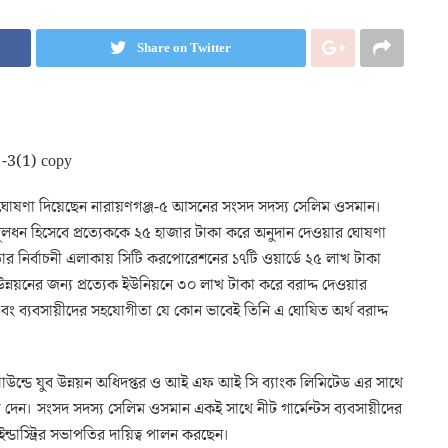
Share on Twitter
ার ঘোষণা দিয়েছেন নারায়ণগঞ্জ-৫ আসনের সংসদ সদস্য সেলিম ওসমান।
ূলধন হিসেবে প্রত্যেককে ২৫ হাজার টাকা করে অনুদান দেওয়ার ঘোষণা
র নির্বাচনী এলাকায় সিটি করপোরেশনের ১৭টি ওয়ার্ডে ২৫ লাখ টাকা
ন্নয়নের জন্য প্রত্যেক ইউনিয়নে ৩০ লাখ টাকা করে বরাদ্দ দেওয়ার
ং ব্যবসায়ীদের সহযোগীতা যে কোন ভাবেই তিনি এ ঘোষিত অর্থ বরাদ্দ
লন গ্রাউন্ডে যুব উন্নয়ন অধিদপ্তর ও আই এফ আই সি ব্যাংক লিমিটেড এর সাথে
েন। সংসদ সদস্য সেলিম ওসমান একই সাথে নীট গার্মেন্টস ব্যবসায়ীদের
ন্ডাস্ট্রির সভাপতির দায়িত্ব পালন করছেন।