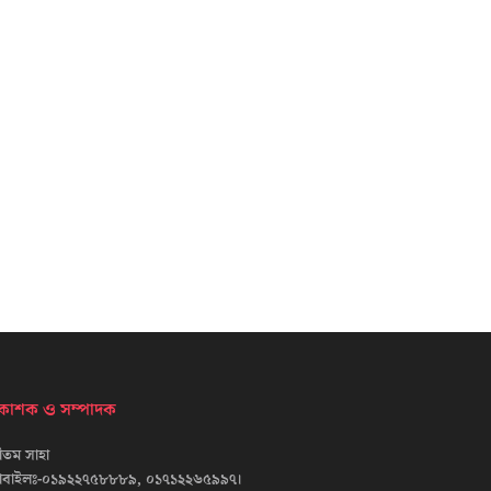
্রকাশক ও সম্পাদক
তম সাহা
োবাইলঃ-০১৯২২৭৫৮৮৮৯, ০১৭১২২৬৫৯৯৭।