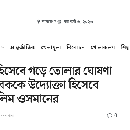
নারায়ণগঞ্জ,
আগস্ট ৬, ২০২৬
আন্তর্জাতিক
খেলাধূলা
বিনোদন
খোলাকলম
শিল্
 হিসেবে গড়ে তোলার ঘোষণা
ককে উদ্যোক্তা হিসেবে
লিম ওসমানের
0
,
সদর থানা