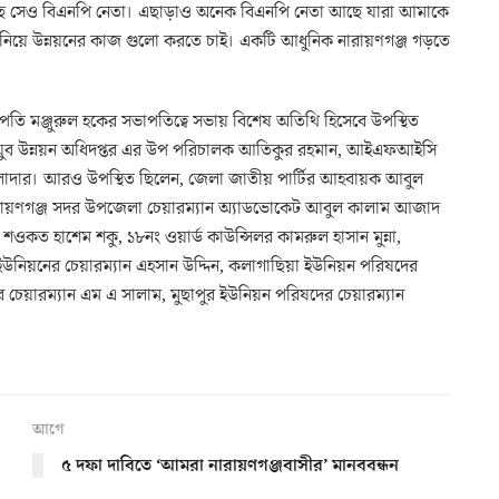
ছে সেও বিএনপি নেতা। এছাড়াও অনেক বিএনপি নেতা আছে যারা আমাকে
 নিয়ে উন্নয়নের কাজ গুলো করতে চাই। একটি আধুনিক নারায়ণগঞ্জ গড়তে
 সভাপতি মঞ্জুরুল হকের সভাপতিত্বে সভায় বিশেষ অতিথি হিসেবে উপস্থিত
ুব উন্নয়ন অধিদপ্তর এর উপ পরিচালক আতিকুর রহমান, আইএফআইসি
লাদার। আরও উপস্থিত ছিলেন, জেলা জাতীয় পার্টির আহবায়ক আবুল
রায়ণগঞ্জ সদর উপজেলা চেয়ারম্যান অ্যাডভোকেট আবুল কালাম আজাদ
লর শওকত হাশেম শকু, ১৮নং ওয়ার্ড কাউন্সিলর কামরুল হাসান মুন্না,
উনিয়নের চেয়ারম্যান এহসান উদ্দিন, কলাগাছিয়া ইউনিয়ন পরিষদের
 চেয়ারম্যান এম এ সালাম, মুছাপুর ইউনিয়ন পরিষদের চেয়ারম্যান
আগে
৫ দফা দাবিতে ‘আমরা নারায়ণগঞ্জবাসীর’ মানববন্ধন