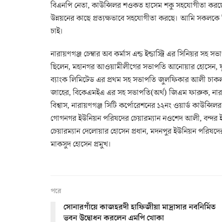
বিএনপি নেতা, কাউন্সিলর শওকত হাসেম শকু সহযোগীতা কর
উন্নয়নের কাছে প্রত্যক্ষভাবে সহযোগীতা করছে। আমি সকলকে
চাই।
নারায়ণগঞ্জ চেম্বার অব কর্মাস এন্ড ইন্ডাস্ট্রি এর সিনিয়র সহ
ছিলেন, মহানগর আওয়ামীলীগের সভাপতি আনোয়ার হোসেন, য
ব্যাংক লিমিটেড এর প্রথম সহ সভাপতি জুলফিকার আলী চাক
জাহের, বিকেএমইএ এর সহ সভাপতি(অর্থ) জিএম ফারুক, না
বিশ্বাস, নারায়ণগঞ্জ সিটি কর্পোরেশনের ১২নং ওয়ার্ড কাউন্সি
গোগনগর ইউনিয়ন পরিষদের চেয়ারম্যান নওশেদ আলী, বন্দর ই
চেয়ারম্যান দেলোয়ার হোসেন প্রধান, মদনপুর ইউনিয়ন পরিষদের
মাকসুদ হোসেন প্রমুখ।
পরে
সোনারগাঁয়ে কাজহরদী হাফিজীয়া মাদ্রাসার নবনির্মিত
ভবন উদ্বোধন করলেন এমপি খোকা