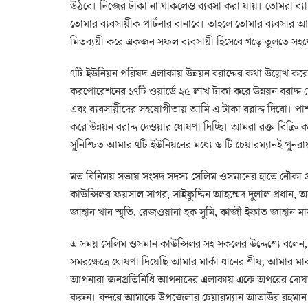
উঠবে। নিজের টাকা না থাকলেও ব্যবসা করা যায়। তোমরা ব্যাংকে
তোমার ব্যবসায়ীক পার্টনার বানাবে। তাহলে তোমার ব্যবসার আ
মিতব্যয়ী করে একজন সফল ব্যবসায়ী হিসেবে গড়ে তুলতে সহ
৭টি ইউনিয়ন পরিষদ এলাকায় উন্নয়ন বরাদ্দের কথা উল্লেখ ক
করপোরেশনের ১৭টি ওয়ার্ডে ২৫ লাখ টাকা করে উন্নয়ন বরাদ্দ
এবং ব্যবসায়ীদের সহযোগীতায় আমি এ টাকা বরাদ্দ দিবো। পা
করে উন্নয়ন বরাদ্দ দেওয়ার ঘোষণা দিচ্ছি। আমরা রক্ত বিক
সুনিশ্চিত আমার ৭টি ইউনিয়নের মধ্যে ৬ টি চেয়ারম্যানই পু
মত বিনিময় সভায় সংসদ সদস্য সেলিম ওসমানের হাতে নৌকা প্
কাউন্সিলর ফয়সাল সাগর, সাইফুদ্দিন আহম্মেদ দুলাল প্রধান, 
জাহান খান স্মৃতি, রেজওয়ানা হক সুমি, কাজী ইফাত জাহান ম
এ সময় সেলিম ওসমান কাউন্সিলর সহ সকলের উদ্দেশ্যে বলেন, আম
সমরক্ষেত্রে ঘোষণা দিয়েছি আমার মার্কা ধানের শীষ, আমার মা
আপনারা জনপ্রতিনিধি আপনাদের এলাকায় একে অপরের দোষা
করুন। বন্দরে আমাকে উপজেলার চেয়ারম্যান আতাউর রহমান