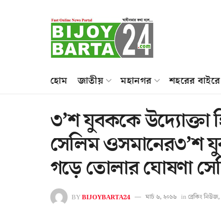
হোম
জাতীয়
মহানগর
শহরের বাইরে
৩’শ যুবককে উদ্যোক্তা
সেলিম ওসমানের৩’শ যুব
গড়ে তোলার ঘোষণা সে
BY
BIJOYBARTA24
মার্চ ৬, ২০১৬
in
ব্রেকিং নিউজ