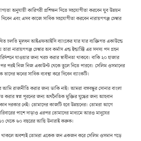
গ্যতা অনুযায়ী কারিগরী প্রশিক্ষন দিতে সহযোগীতা করবেন যুব উন্নয়ন
ে দিবেন এবং এসব কাজে সার্বিক সহযোগীতা করবেন নারায়ণগঞ্জ চেম্বার
ষিত চলতি মূলধন আইএফআইসি ব্যাংকের যার যার ব্যক্তিগত একাউন্ডে
ারা নারায়ণগঞ্জ চেম্বার অব কর্মাস এন্ড ইন্ডাস্ট্রি এর সদস্য পদ গ্রহন
রির্দশনে যাওয়ার জন্য খরচ করার স্বাধীনতা থাকবে। বাকি ২০ হাজার
ার পর পরই নিজ নিজ একাউন্ট থেকে তুলে নিতে পারবে। সেলিম ওসমানের
দের ঋনের সার্বিক ব্যবস্থা করে দিবেন ব্যাংকটি।
 আমি রাজনীতি করার জন্য ডাকি নাই। আমরা বঙ্গবন্ধুর সোনার বাংলা
ার স্বপ্ন পূরনের জন্য অর্থনৈতিক মুক্তির যুদ্ধের জন্য আহবান
কোন দরকার নেই। তোমাদের কাজটি হবে উন্নয়নের। তোমরা আগে
পরিবারের পাশে দাড়াও এরপর তোমাদের মাধ্যমে আরও মানুষের
ার ৫০ থেকে ৬০ বছরের আছি উনারাই করুক।
েষ্টা থাকলে অবশ্যই তোমরা একেক জন একজন করে সেলিম ওসমান গড়ে