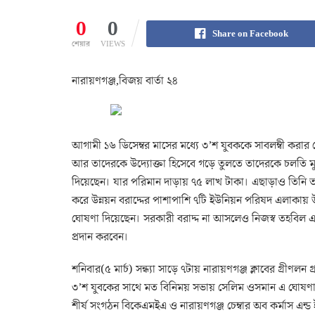
0
0
Share on Facebook
শেয়ার
VIEWS
নারায়ণগঞ্জ,বিজয় বার্তা ২৪
আগামী ১৬ ডিসেম্বর মাসের মধ্যে ৩’শ যুবককে সাবলম্বী কর
আর তাদেরকে উদ্যোক্তা হিসেবে গড়ে তুলতে তাদেরকে চলতি ম
দিয়েছেন। যার পরিমান দাড়ায় ৭৫ লাখ টাকা। এছাড়াও তিনি তা
করে উন্নয়ন বরাদ্দের পাশাপাশি ৭টি ইউনিয়ন পরিষদ এলাকায় উ
ঘোষণা দিয়েছেন। সরকারী বরাদ্দ না আসলেও নিজস্ব তহবিল এব
প্রদান করবেন।
শনিবার(৫ মার্চ) সন্ধ্যা সাড়ে ৭টায় নারায়ণগঞ্জ ক্লাবের গ্রীণ
৩’শ যুবকের সাথে মত বিনিময় সভায় সেলিম ওসমান এ ঘোষণা দ
শীর্ষ সংগঠন বিকেএমইএ ও নারায়ণগঞ্জ চেম্বার অব কর্মাস এন্ড ই