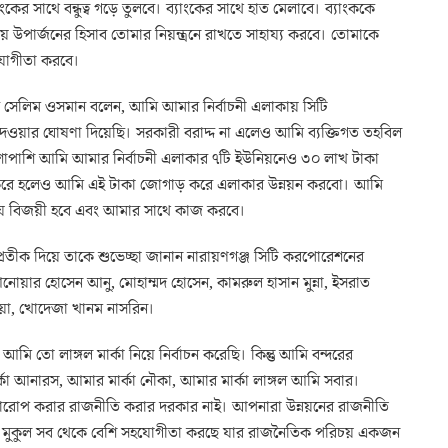
র সাথে বন্ধুত্ব গড়ে তুলবে। ব্যাংকের সাথে হাত মেলাবে। ব্যাংককে
য় উপার্জনের হিসাব তোমার নিয়ন্ত্রনে রাখতে সাহায্য করবে। তোমাকে
যোগীতা করবে।
রে সেলিম ওসমান বলেন, আমি আমার নির্বাচনী এলাকায় সিটি
 দেওয়ার ঘোষণা দিয়েছি। সরকারী বরাদ্দ না এলেও আমি ব্যক্তিগত তহবিল
শাপাশি আমি আমার নির্বাচনী এলাকার ৭টি ইউনিয়নেও ৩০ লাখ টাকা
্রি করে হলেও আমি এই টাকা জোগাড় করে এলাকার উন্নয়ন করবো। আমি
নরায় বিজয়ী হবে এবং আমার সাথে কাজ করবে।
রতীক দিয়ে তাকে শুভেচ্ছা জানান নারায়ণগঞ্জ সিটি করপোরেশনের
আনোয়ার হোসেন আনু, মোহাম্মদ হোসেন, কামরুল হাসান মুন্না, ইসরাত
ায়া, খোদেজা খানম নাসরিন।
ি তো লাঙ্গল মার্কা নিয়ে নির্বাচন করেছি। কিন্তু আমি বন্দরের
র্কা আনারস, আমার মার্কা নৌকা, আমার মার্কা লাঙ্গল আমি সবার।
রোপ করার রাজনীতি করার দরকার নাই। আপনারা উন্নয়নের রাজনীতি
 মুকুল সব থেকে বেশি সহযোগীতা করছে যার রাজনৈতিক পরিচয় একজন