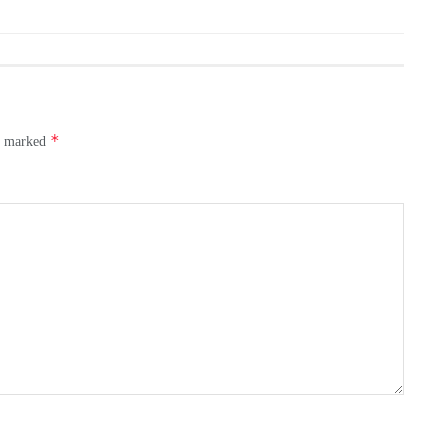
*
re marked