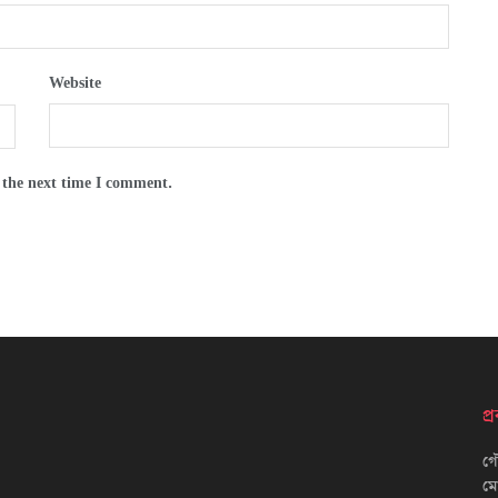
Website
 the next time I comment.
প
গৌ
ম