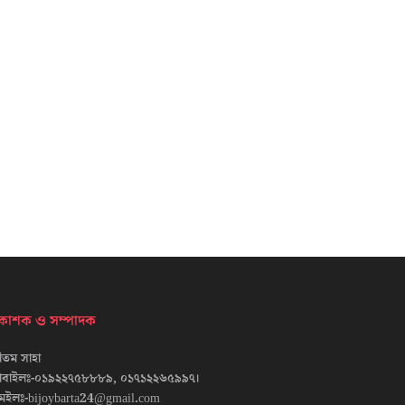
্রকাশক ও সম্পাদক
তম সাহা
োবাইলঃ-০১৯২২৭৫৮৮৮৯, ০১৭১২২৬৫৯৯৭।
েইলঃ-bijoybarta24@gmail.com