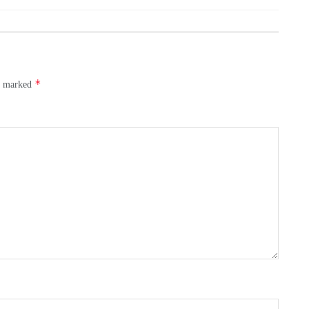
*
re marked