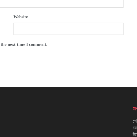
Website
 the next time I comment.
প
গৌ
ম
ইম