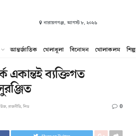
নারায়ণগঞ্জ,
আগস্ট ৮, ২০২৬
আন্তর্জাতিক
খেলাধূলা
বিনোদন
খোলাকলম
শিল্
ক একান্তই ব্যক্তিগত
ুরঞ্জিত
0
নিউজ
,
রাজনীতি
,
লিড
Share on Twitter