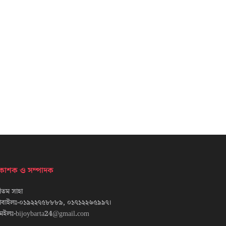
্রকাশক ও সম্পাদক
তম সাহা
োবাইলঃ-০১৯২২৭৫৮৮৮৯, ০১৭১২২৬৫৯৯৭।
েইলঃ-bijoybarta24@gmail.com