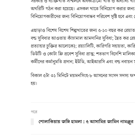
সরকার ও ব্যক্তিখাত সম্মিলনে অবকাঠামো খাত ও অন্যান্য খা
অথরিটি গঠন করা হয়েছে। এসকল খাতে বিনিয়োগ করার জন্য 
বিনিয়োগকারীদের জন্য বিনিয়োগবান্ধব পরিবেশ সৃষ্টি হবে এব
এছাড়াও বিশেষ বিশেষ শিল্পখাতের জন্য ৫-১০ বছর কর রেয়াত সুবি
বন্ড সুবিধার আওতায় কাঁচামাল আমদানির সুবিধা; দ্বৈত কর রেয়াত
প্রত্যাহার চুক্তির আলোকে); রয়্যালিটি, কারিগরি সহায়তা, কার
ডিউটি ও কোটা ফ্রি প্রবেশ সুবিধা প্রাপ্ত; শতভাগ বিদেশি মালিকা
কর্মীদের কর্মানুমতি প্রদান; ইউডি, আইআরসি এবং বন্ড নবায়ন সু
বিকাল ৫টা ৩১ মিনিটে ময়মনসিংহ-৮ আসনের সংসদ সদস্য ফখরুল ইমা
হয়।
পরে
শোলাকিয়ায় জঙ্গি হামলা : ৫ আসামির জামিন নামঞ্জুর