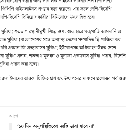
তে বিনিয়োগ করার জন্য পাবলিক প্রাইভেট পার্টনারশিপ (পিপিপি)
পিপিপি গাইডলাইনস প্রণয়ন করা হয়েছে। এর ফলে দেশি-বিদেশি
ং দেশি-বিদেশি বিনিয়োগকারীরা বিনিয়োগে উৎসাহিত হবে।
ধা; শতভাগ রপ্তানীমুখী শিল্পে শুণ্য শুল্ক হারে যন্ত্রপাতি আমদানি ও
 সুবিধা (বাংলাদেশের সঙ্গে অন্যান্য দেশের সম্পাদিত দ্বি-পাক্ষিক কর
িগরি প্রজ্ঞান ফি প্রত্যাবাসন সুবিধা; ইউরোপসহ অধিকাংশ উন্নত দেশে
না সুবিধা প্রদান; শতভাগ মূলধন ও মুনাফা প্রত্যাবাস সুবিধা প্রদান; বিদেশি
বিধা প্রদান করা হচ্ছে।
মের তারকা চিহ্নিত প্রশ্ন ৬৭ উত্থাপনের মাধ্যমে প্রশ্নোত্তর পর্ব শুরু
আগে
‘১০ দিন অনুপস্থিতিতেই জঙ্গি ভাবা যাবে না’