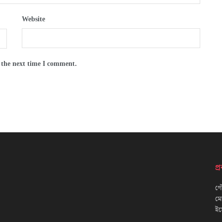
Website
 the next time I comment.
প
গৌ
ম
ইম