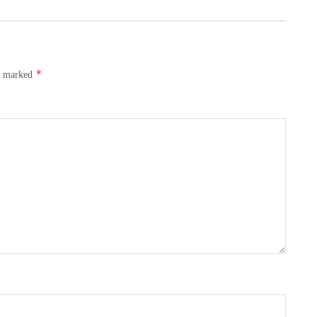
*
re marked