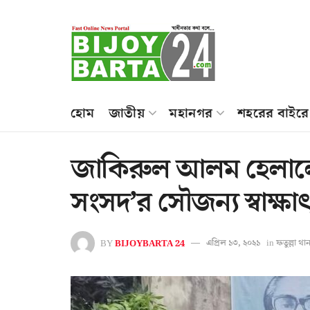
হোম
জাতীয়
মহানগর
শহরের বাইরে
জাকিরুল আলম হেলা‌লের সা
সংস‌দ’র সৌজন্য স্বাক্ষা
BY
BIJOYBARTA 24
এপ্রিল ১৩, ২০২১
in
ফতুল্লা থান