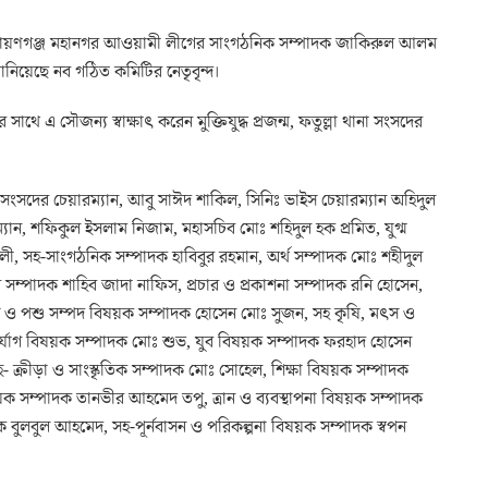
ওয়ায় নারায়ণগঞ্জ মহানগর আওয়ামী লী‌গের সাংগঠ‌নিক সম্পাদক জা‌কিরুল আলম
‌নি‌য়ে‌ছে নব গ‌ঠিত ক‌মি‌টির ‌নেতৃবৃন্দ।
ে এ সৌজন‌্য স্বাক্ষাৎ ক‌রেন মু‌ক্তিযুদ্ধ প্রজন্ম, ফতুল্লা থানা সংস‌দের
থানা সংস‌দের চেয়ারম্যান, আবু সাঈদ শাকিল, সিনিঃ ভাইস চেয়ারম্যান অহিদুল
্যান, শফিকুল ইসলাম নিজাম, মহাসচিব মােঃ শহিদুল হক প্রমিত, যুগ্ম
সহ-সাংগঠনিক সম্পাদক হাবিবুর রহমান, অর্থ সম্পাদক মােঃ শহীদুল
সম্পাদক শাহিব জাদা নাফিস, প্রচার ও প্রকাশনা সম্পাদক রনি হােসেন,
 মৎস ও পশু সম্পদ বিষয়ক সম্পাদক হােসেন মােঃ সুজন, সহ কৃষি, মৎস ও
্যোগ বিষয়ক সম্পাদক মােঃ শুভ, যুব বিষয়ক সম্পাদক ফরহাদ হােসেন
হ- ক্রীড়া ও সাংস্কৃতিক সম্পাদক মােঃ সােহেল, শিক্ষা বিষয়ক সম্পাদক
য়ক সম্পাদক তানভীর আহমেদ তপু, ত্রান ও ব্যবস্থাপনা বিষয়ক সম্পাদক
ক বুলবুল আহমেদ, সহ-পূর্নবাসন ও পরিকল্পনা বিষয়ক সম্পাদক স্বপন