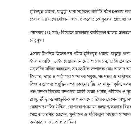
মু‌ক্তিযুদ্ধ প্রজন্ম, ফতুল্লা থানা সংস‌দের ক‌মি‌টি গঠন হ
হেলাল‌ এর সা‌থে সৌজন‌্য‌ স্বাক্ষাৎ ক‌রে তা‌কে ফু‌লেল শু‌ভেচ্ছা জা
সোমবার (১২ মার্চ) বি‌কে‌লে চাষাড়ায় জা‌কিরুল আলম হেলা‌লের সা‌থ
নেতৃবৃন্দ।
এসময় উপ‌স্থিত ছি‌লেন নব গ‌ঠিত মু‌ক্তিযুদ্ধ প্রজন্ম, ফতুল্লা 
ইসলাম অহিদ, ভাইস চেয়ারম্যান মােঃ শাহজাহান, ভাইস চেয়ারম
মহাসচিব সজিব আহমেদ, সাংগঠনিক সম্পাদক মােঃ আসাদ আলী, 
ইসলাম, দপ্তর ও পাঠাগার সম্পাদক সবুজ, সহ দপ্তর ও পাঠাগার 
বিজ্ঞান ও তথ্য প্রযুক্তি সম্পাদক মােঃ রিয়াজ মামুন, কৃষি,
পশু সম্পদ বিষয়ক সম্পাদক আলী রেজা পার্বত, পরিবেশ ও দুর
রাজু, ক্রীড়া ও সাংস্কৃতিক সম্পাদক মােঃ রিয়াত হােসেন অপু, স
মােহাম্মদ নাসির উদ্দিন, যােগাযােগ/সমাজ কল্যাণ/সমবায় বিষ
মােঃ আলমগীর হােসেন, পূর্নবাসন ও পরিকল্পনা বিষয়ক সম্পাদ
কর্মকার, সদস্য আল আ‌মিন।