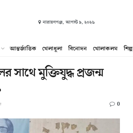
নারায়ণগঞ্জ,
আগস্ট ৯, ২০২৬
আন্তর্জাতিক
খেলাধূলা
বিনোদন
খোলাকলম
শিল্
‌থে মু‌ক্তিযুদ্ধ প্রজন্ম
ৎ
0
া