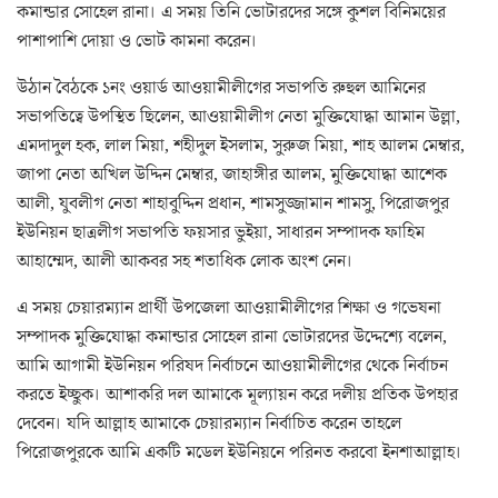
কমান্ডার সোহেল রানা। এ সময় তিনি ভোটারদের সঙ্গে কুশল বিনিময়ের
পাশাপাশি দোয়া ও ভোট কামনা করেন।
উঠান বৈঠকে ১নং ওয়ার্ড আওয়ামীলীগের সভাপতি রুহুল আমিনের
সভাপতিত্বে উপস্থিত ছিলেন, আওয়ামীলীগ নেতা মুক্তিযোদ্ধা আমান উল্লা,
এমদাদুল হক, লাল মিয়া, শহীদুল ইসলাম, সুরুজ মিয়া, শাহ আলম মেম্বার,
জাপা নেতা অখিল উদ্দিন মেম্বার, জাহাঙ্গীর আলম, মুক্তিযোদ্ধা আশেক
আলী, যুবলীগ নেতা শাহাবুদ্দিন প্রধান, শামসুজ্জামান শামসু, পিরোজপুর
ইউনিয়ন ছাত্রলীগ সভাপতি ফয়সার ভুইয়া, সাধারন সম্পাদক ফাহিম
আহাম্মেদ, আলী আকবর সহ শতাধিক লোক অংশ নেন।
এ সময় চেয়ারম্যান প্রার্থী উপজেলা আওয়ামীলীগের শিক্ষা ও গভেষনা
সম্পাদক মুক্তিযোদ্ধা কমান্ডার সোহেল রানা ভোটারদের উদ্দেশ্যে বলেন,
আমি আগামী ইউনিয়ন পরিষদ নির্বাচনে আওয়ামীলীগের থেকে নির্বাচন
করতে ইচ্ছুক। আশাকরি দল আমাকে মূল্যায়ন করে দলীয় প্রতিক উপহার
দেবেন। যদি আল্লাহ আমাকে চেয়ারম্যান নির্বাচিত করেন তাহলে
পিরোজপুরকে আমি একটি মডেল ইউনিয়নে পরিনত করবো ইনশাআল্লাহ।