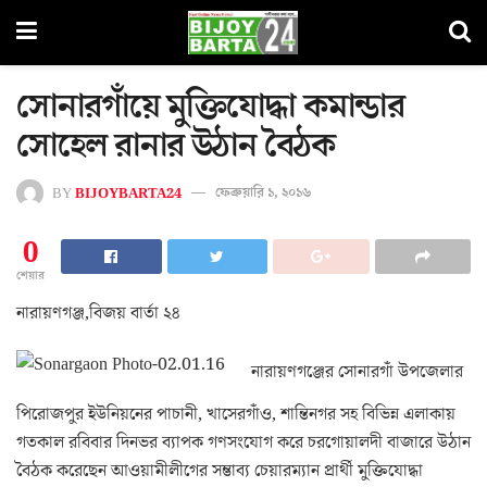
সোনারগাঁয়ে মুক্তিযোদ্ধা কমান্ডার
সোহেল রানার উঠান বৈঠক
BY
BIJOYBARTA24
ফেব্রুয়ারি ১, ২০১৬
0
শেয়ার
নারায়ণগঞ্জ,বিজয় বার্তা ২৪
নারায়ণগঞ্জের সোনারগাঁ উপজেলার
পিরোজপুর ইউনিয়নের পাচানী, খাসেরগাঁও, শান্তিনগর সহ বিভিন্ন এলাকায়
গতকাল রবিবার দিনভর ব্যাপক গণসংযোগ করে চরগোয়ালদী বাজারে উঠান
বৈঠক করেছেন আওয়ামীলীগের সম্ভাব্য চেয়ারম্যান প্রার্থী মুক্তিযোদ্ধা