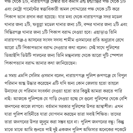
পক্ষ থেকে ২টি, নারায়ণগঞ্জ চেম্বার অব কমার্স এন্ড ইন্ডাস্ট্রির পক্ষ থেকে ১টি
এবং মেট্রো গার্মেন্টের স্বত্তাধিকারী অমল পোদ্দারের পক্ষ থেকে ১টি করে
পিকাপ ভ্যান প্রদান করা হয়েছে। যার মধ্য থেকে নারায়ণগঞ্জ সদর মডেল
থানার জন্য ২টি, ফতুল্লা মডেল থানার জন্য ১টি, বন্দর থানার জন্য ২টি এবং
সিদ্ধিরগঞ্জ থানার জন্য ১টি পিকাপ বরাদ্দ দেওয়া হবে। এছাড়াও তিনি
নারায়ণগঞ্জ-৪ আসনের সংসদ সদস্য শামীম ওসমানের প্রতি অনুরোধ রেখে
আরো ২টি পিকাপভ্যান বরাদ্দ দেওয়ার কথা বলেন। সেই সাথে পুলিশের
ভিআইপি ডিউটি পালনের জন্য তিনি মন্ত্রনালয় থেকে আরো দুটি স্পেশাল
পিকাপভ্যান বরাদ্দ আনার কথা জানিয়েছেন।
এ সময় এমপি সেলিম ওসমান বলেন, নারায়ণগঞ্জ পুলিশ রূপগঞ্জে যে বিপুল
পরিমান অস্ত্র উদ্ধার করেছেন এটি যদি অন্য কোন জেলায় হতো তাহলে
উনাদের যে পরিমান সংবর্ধনা দেওয়া হতো তার কিছুই আমরা করতে পারি
নাই। আজকে পুলিশকে যে গাড়ি দেওয়া হচ্ছে সে গুলো পুলিশের থেকে বেশি
জনগনের কাজে লাগবে। বর্তমান সরকার পুলিশের উপর আস্থাশীল। এখন
যারা পুলিশ বাহিনীতে যারা যোগদান করছেন তারা সবাই শিক্ষিত। তাদের
তারা জনগনের উপর জুলুম করা সম্ভব হবে না। পুলিশ জনগনের বন্ধু। কিন্তু
মাঝে মাঝে আমি শুনতে পাই দুই একজন পুলিশ অফিসার অনেকের পকেটে