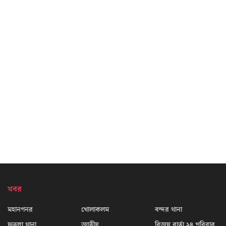
খবর
মহানগনর
খোলাকলম
বন্দর থানা
ফতুল্লা থানা
জাতীয়
বিজয় বার্তা ২৪ পরিবার