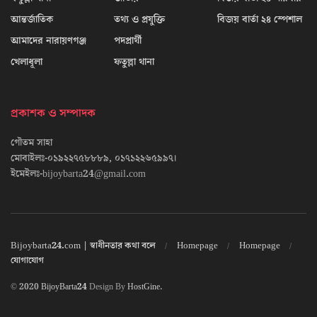
আন্তর্জাতিক
তথ্য ও প্রযুক্তি
বিজয় বার্তা ২৪ স্পেশাল
আমাদের নারায়ণগঞ্জ
পদপ্রার্থী
খেলাধূলা
ফতুল্লা থানা
প্রকাশক ও সম্পাদক
গৌতম সাহা
মোবাইলঃ-০১৯২২৭৫৮৮৮৯, ০১৭১২২৬৫৯৯৭।
ইমেইলঃ-bijoybarta24@gmail.com
Bijoybarta24.com | স্বাধীনতার কথা বলে
Homepage
Homepage
যোগাযোগ
© 2020
BijoyBarta24
Design By
HostGine
.