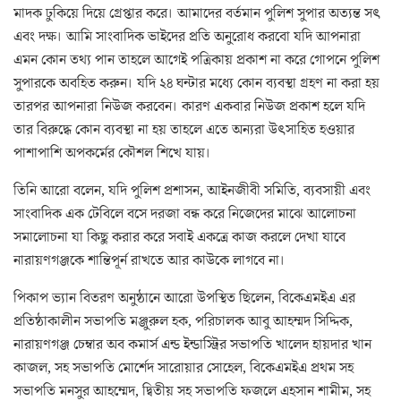
মাদক ঢুকিয়ে দিয়ে গ্রেপ্তার করে। আমাদের বর্তমান পুলিশ সুপার অত্যন্ত সৎ
এবং দক্ষ। আমি সাংবাদিক ভাইদের প্রতি অনুরোধ করবো যদি আপনারা
এমন কোন তথ্য পান তাহলে আগেই পত্রিকায় প্রকাশ না করে গোপনে পুলিশ
সুপারকে অবহিত করুন। যদি ২৪ ঘন্টার মধ্যে কোন ব্যবস্থা গ্রহণ না করা হয়
তারপর আপনারা নিউজ করবেন। কারণ একবার নিউজ প্রকাশ হলে যদি
তার বিরুদ্ধে কোন ব্যবস্থা না হয় তাহলে এতে অন্যরা উৎসাহিত হওয়ার
পাশাপাশি অপকর্মের কৌশল শিখে যায়।
তিনি আরো বলেন, যদি পুলিশ প্রশাসন, আইনজীবী সমিতি, ব্যবসায়ী এবং
সাংবাদিক এক টেবিলে বসে দরজা বন্ধ করে নিজেদের মাঝে আলোচনা
সমালোচনা যা কিছু করার করে সবাই একত্রে কাজ করলে দেখা যাবে
নারায়ণগঞ্জকে শান্তিপূর্ন রাখতে আর কাউকে লাগবে না।
পিকাপ ভ্যান বিতরণ অনুষ্ঠানে আরো উপস্থিত ছিলেন, বিকেএমইএ এর
প্রতিষ্ঠাকালীন সভাপতি মঞ্জুরুল হক, পরিচালক আবু আহম্মদ সিদ্দিক,
নারায়ণগঞ্জ চেম্বার অব কমার্স এন্ড ইন্ডাস্ট্রির সভাপতি খালেদ হায়দার খান
কাজল, সহ সভাপতি মোর্শেদ সারোয়ার সোহেল, বিকেএমইএ প্রথম সহ
সভাপতি মনসুর আহম্মেদ, দ্বিতীয় সহ সভাপতি ফজলে এহসান শামীম, সহ