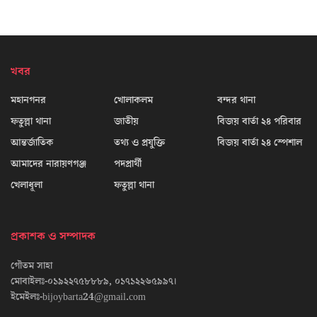
খবর
মহানগনর
খোলাকলম
বন্দর থানা
ফতুল্লা থানা
জাতীয়
বিজয় বার্তা ২৪ পরিবার
আন্তর্জাতিক
তথ্য ও প্রযুক্তি
বিজয় বার্তা ২৪ স্পেশাল
আমাদের নারায়ণগঞ্জ
পদপ্রার্থী
খেলাধূলা
ফতুল্লা থানা
প্রকাশক ও সম্পাদক
গৌতম সাহা
মোবাইলঃ-০১৯২২৭৫৮৮৮৯, ০১৭১২২৬৫৯৯৭।
ইমেইলঃ-bijoybarta24@gmail.com