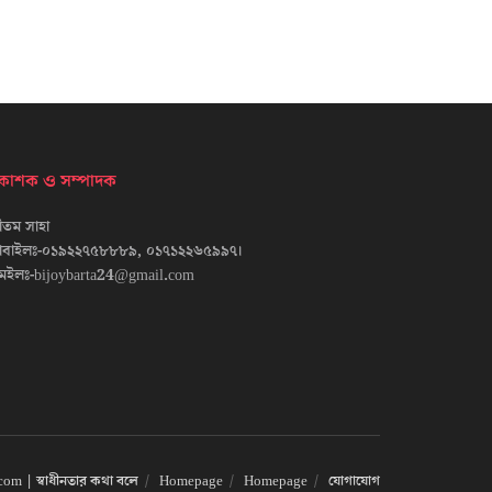
্রকাশক ও সম্পাদক
তম সাহা
োবাইলঃ-০১৯২২৭৫৮৮৮৯, ০১৭১২২৬৫৯৯৭।
েইলঃ-bijoybarta24@gmail.com
om | স্বাধীনতার কথা বলে
Homepage
Homepage
যোগাযোগ