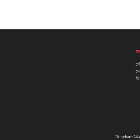
প
গৌ
ম
ইম
Bijoybarta24.c