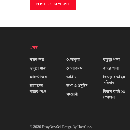
খবর
মহানগনর
খেলাধূলা
ফতুল্লা থানা
ফতুল্লা থানা
খোলাকলম
বন্দর থানা
আন্তর্জাতিক
জাতীয়
বিজয় বার্তা ২৪
পরিবার
আমাদের
তথ্য ও প্রযুক্তি
নারায়ণগঞ্জ
বিজয় বার্তা ২৪
পদপ্রার্থী
স্পেশাল
© 2020
BijoyBarta24
Design By
HostGine
.