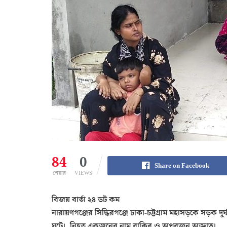
84
0
Share on Facebook
শেয়ার
VIEWS
বিজয় বার্তা ২৪ ডট কম
নারায়ণগঞ্জের সিদ্ধিরগঞ্জে ঢাকা-চট্টগ্রাম মহাসড়কে সড়ক দুর
ঘটে। নিহত একজনের নাম রাকিব ও অপরজন অজ্ঞাত।