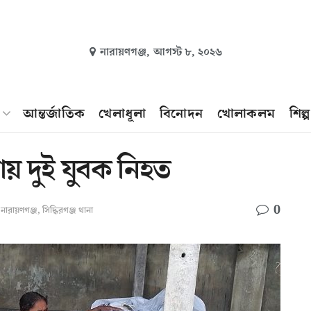
নারায়ণগঞ্জ,
আগস্ট ৮, ২০২৬
আন্তর্জাতিক
খেলাধূলা
বিনোদন
খোলাকলম
শিল্
নায় দুই যুবক নিহত
0
নারায়ণগঞ্জ
,
সিদ্ধিরগঞ্জ থানা