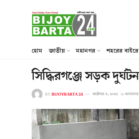
হোম
জাতীয়
মহানগর
শহরের বাইরে
সিদ্ধিরগঞ্জে সড়ক দুর্ঘট
BY
BIJOYBARTA 24
অক্টোবর ৩, ২০২৫
in
আমাদের 