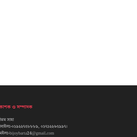
্রকাশক ও সম্পাদক
তম সাহা
োবাইলঃ-০১৯২২৭৫৮৮৮৯, ০১৭১২২৬৫৯৯৭।
েইলঃ-bijoybarta24@gmail.com