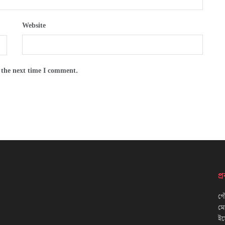
Website
 the next time I comment.
প
গৌ
ম
ইম