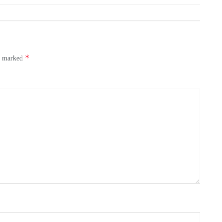
*
re marked