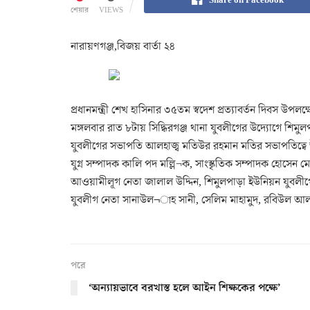
শেয়ার
VIEWS
নারায়ণগঞ্জ,বিজয় বার্তা ২৪
প্রধানমন্ত্রী শেখ হাসিনার ৩৫তম স্বদেশ প্রত্যাবর্তন দিবস উ
মঙ্গলবার রাত ৮টায় সিদ্ধিরগঞ্জ থানা যুবলীগের উদ্যোগে শি
যুবলীগের সভাপতি আলহাজ্ব মতিউর রহমান মতির সভাপতিত্বে 
যুগ্ন সম্পাদক কালি পদ মল্লি¬ক, সাংস্কৃতিক সম্পাদক হোসে
আওয়ামীলূগ নেতা জালাল উদ্দিন, শিমুলপাড়া ইউনিয়ন যুবলীগের
যুবলীগ নেতা সানাউল¬াহ সানী, সেলিম মাহামুদ, রবিউল আলম
পরে
‘অন্যায়ভাবে বরখাস্ত হলে আইন শিক্ষকের পক্ষে’