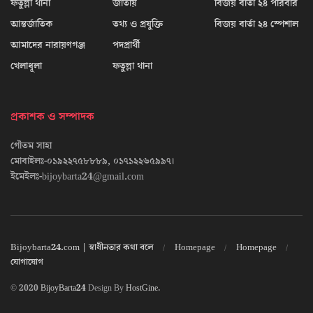
ফতুল্লা থানা
জাতীয়
বিজয় বার্তা ২৪ পরিবার
আন্তর্জাতিক
তথ্য ও প্রযুক্তি
বিজয় বার্তা ২৪ স্পেশাল
আমাদের নারায়ণগঞ্জ
পদপ্রার্থী
খেলাধূলা
ফতুল্লা থানা
প্রকাশক ও সম্পাদক
গৌতম সাহা
মোবাইলঃ-০১৯২২৭৫৮৮৮৯, ০১৭১২২৬৫৯৯৭।
ইমেইলঃ-bijoybarta24@gmail.com
Bijoybarta24.com | স্বাধীনতার কথা বলে
Homepage
Homepage
যোগাযোগ
© 2020
BijoyBarta24
Design By
HostGine
.