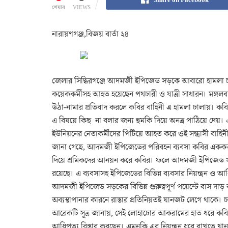
শেয়ার
VIEWS
নারায়ণগঞ্জ,বিজয় বার্তা ২৪
জেলার সিদ্ধিরগঞ্জে আদমজী ইপিজেড সড়কে আবারো হামলা চালিয়
কয়েককর্মীসহ আহত হয়েছেন পথচারী ও যাত্রী সাধারন। মঙ্গলবার 
উঠা-নামার প্রতিবাদ করলে কবির বাহিনী এ হামলা চালায়। কব
এ বিষয়ে কিছ না বলার জন্য হুমকি দিয়ে অনত্র পাঠিয়ে দেয়।
ইউনিয়নের নেতাকর্মীদের পিটিয়ে আহত করে ওই সন্ত্রাসী বাহিন
জানা গেছে, আদমজী ইপিজেডের পরিবহন ব্যবসা কবির এককভাব
দিয়ে শ্রমিকদের আনয়ন করে কবির। ফলে আদমজী ইপিজেড স
রয়েছে। এ ব্যবসাসহ ইপিজেডের বিভিন্ন ব্যবসার নিয়ন্ত্রন ও 
আদমজী ইপিজেড সড়কের বিভিন্ন গুরুত্বপূর্ণ পয়েন্টে বাস দাড় 
অব্যস্থাপানার কারনে রাস্তার প্রতিনিয়তই যানজট লেগে থাকে। চ
আরেকটি সূত্র জানায়, সেই লোহাচোর আকরামের হাত ধরে কব
আধিপত্য বিস্তার করছেন। এমনকি এর নিয়ন্ত্রন ধরে রাখতে থা