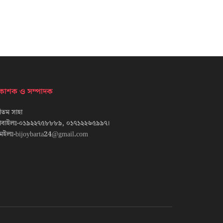
্রকাশক ও সম্পাদক
তম সাহা
োবাইলঃ-০১৯২২৭৫৮৮৮৯, ০১৭১২২৬৫৯৯৭।
েইলঃ-bijoybarta24@gmail.com