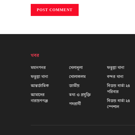
খবর
মহানগনর
খেলাধূলা
ফতুল্লা থানা
ফতুল্লা থানা
খোলাকলম
বন্দর থানা
আন্তর্জাতিক
জাতীয়
বিজয় বার্তা ২৪
পরিবার
আমাদের
তথ্য ও প্রযুক্তি
নারায়ণগঞ্জ
বিজয় বার্তা ২৪
পদপ্রার্থী
স্পেশাল