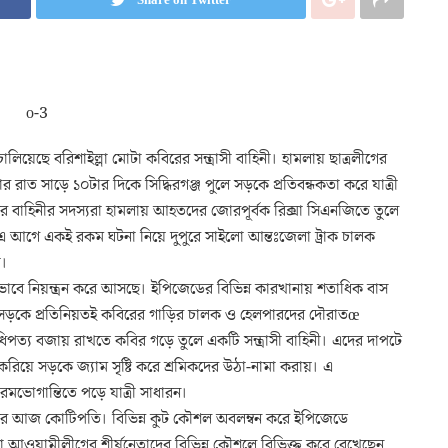
েছে বরিশাইল্লা মোটা কবিরের সন্ত্রাসী বাহিনী। হামলায় ছাত্রলীগের
রাত সাড়ে ১০টার দিকে সিদ্ধিরগঞ্জ পুলে সড়কে প্রতিবন্ধকতা করে যাত্রী
ির বাহিনীর সদস্যরা হামলায় আহতদের জোরপূর্বক রিক্সা সিএনজিতে তুলে
 এ আগে একই রকম ঘটনা নিয়ে দুপুরে সাইলো আন্তঃজেলা ট্রাক চালক
ী।
ে নিয়ন্ত্রন করে আসছে। ইপিজেডের বিভিন্ন কারখানায় শতাধিক বাস
ড়কে প্রতিনিয়তই কবিরের গাড়ির চালক ও হেলপারদের দৌরাতœ
আধিপত্য বজায় রাখতে কবির গড়ে তুলে একটি সন্ত্রাসী বাহিনী। এদের দাপটে
করিয়ে সড়কে জ্যাম সৃষ্টি করে শ্রমিকদের উঠা-নামা করায়। এ
রমভোগান্তিতে পড়ে যাত্রী সাধারন।
ির আজ কোটিপতি। বিভিন্ন কুট কৌশল অবলম্বন করে ইপিজেডে
না আওয়ামীলীগের শীর্ষনেতাদের বিভিন্ন কৌশলে বিভিক্ত করে রেখেছেন