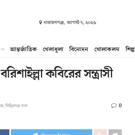
নারায়ণগঞ্জ,
আগস্ট ৭, ২০২৬
আন্তর্জাতিক
খেলাধূলা
বিনোদন
খোলাকলম
শিল্
রিশাইল্লা কবিরের সন্ত্রাসী
0
িউজ
,
সিদ্ধিরগঞ্জ থানা
Share on Twitter