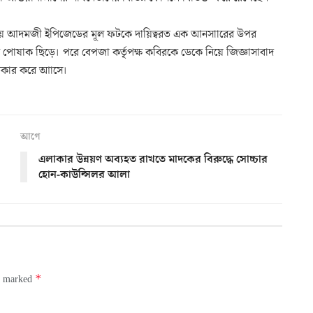
টিয়ে আদমজী ইপিজেডের মূল ফটকে দায়িত্বরত এক আনসাারের উপর
র পোষাক ছিড়ে। পরে বেপজা কর্তৃপক্ষ কবিরকে ডেকে নিয়ে জিজ্ঞাসাবাদ
গিকার করে আাসে।
আগে
এলাকার উন্নয়ণ অব্যহত রাখতে মাদকের বিরুদ্ধে সোচ্চার
হোন-কাউন্সিলর আলা
*
re marked