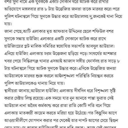
বশর সুদা নামে এক যুবককে একটি দোকান ঘরে আটক করে রাখার
অভিযোগে মঙ্গলবার রাত ৮ টায় উত্তেজিত জনতা তাকে মারধর করে।পরে
পুলিশ ঘটনাস্থলে গিয়ে সুদাকে উদ্ধার করে আউয়ালসহ দু,জনকেই থানা নিয়ে
যায়।
জানা গেছে,আটি এলাকার মৃত আফতাব উদ্দিনের ছেলে শফিউল বশর
সুদাকে সন্ধায় হাউজিং এলাকার একটি দোকানে আটক করে রাখে
হাউজিংয়ের প্লট মালিক সমিতির স্বঘোষিত সভাপতি আবদুল আউয়াল।
এনিয়ে হাউজিং এলাকায় চরম উত্তেজনা ছড়িয়ে পড়ে।সংঘর্ষের আশঙ্কার
খবর পেয়ে সিদ্ধিরগঞ্জ থানার এসআই আজাদ সঙ্গীয় ফোর্সসহ রাত সাড়ে ৮
টায় ঘটনাস্থলে গিয়ে আটক সুদাকে উদ্ধার করে।এদিকে উত্তেজিত জনতা
আউয়ালকে মারধর শুরু করলে আইনশৃঙ্খলা পরিস্থিতি নিয়ন্ত্রন করতে
পুলিশ আউয়ালকেও থানায় নিয়ে যায়।
স্থানীয়রা জানায়,আউয়াল হাউজিং এলাকায় দীর্ঘদিন ধরে বিশৃঙ্খলা সৃষ্টি
করার চেষ্টায় লিপ্ত রয়েছে।এক সময়ে যার নুন আনতে পান্তা ফুরাত সেই
আউয়াল নানা অবৈধ কর্মকান্ড করে রাতা রাতি কোটি পতি বনে গিয়ে
এলাকায় মাতব্বরী কায়েম করতে মরিয়া হয়ে উঠেছে।গত কিছুদিন আগে
আওয়ামীলীগে যোগদান করার পর থেকেই তার দাপট আগের চেয়ে দ্বিগুন
বেড়ে যায়।যে কারণে হাউজিংবাসী তার প্রতি ক্ষোব্ধ। আজ সেই ক্ষোভের