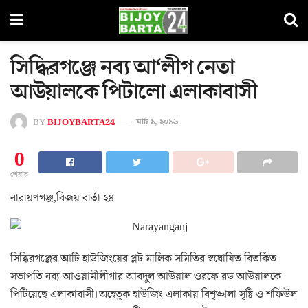
সিদ্ধিরগঞ্জে নব্য আ‘লীগ নেতা
আউয়ালকে পিটালো এলাকাবাসী
BY
BIJOYBARTA24
মার্চ ১, ২০১৬
0
শেয়ার
নারায়ণগঞ্জ,বিজয় বার্তা ২৪
সিদ্ধিরগঞ্জের আটি হাউজিংয়ের প্লট মালিক সমিতির স্বঘোষিত বিতর্কিত
সভাপতি নব্য আওয়ামীলীগার আবদুল আউয়াল ওরফে রড আউয়ালকে
পিটিয়েছে এলাকাবাসী।অহেতুক হাউজিং এলাকায় বিশৃঙ্খলা সৃষ্টি ও শফিউল