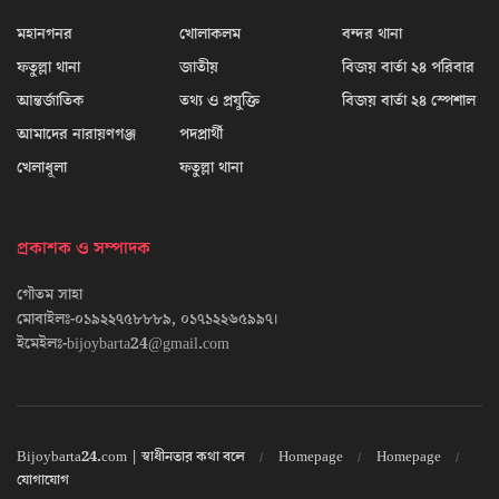
মহানগনর
খোলাকলম
বন্দর থানা
ফতুল্লা থানা
জাতীয়
বিজয় বার্তা ২৪ পরিবার
আন্তর্জাতিক
তথ্য ও প্রযুক্তি
বিজয় বার্তা ২৪ স্পেশাল
আমাদের নারায়ণগঞ্জ
পদপ্রার্থী
খেলাধূলা
ফতুল্লা থানা
প্রকাশক ও সম্পাদক
গৌতম সাহা
মোবাইলঃ-০১৯২২৭৫৮৮৮৯, ০১৭১২২৬৫৯৯৭।
ইমেইলঃ-bijoybarta24@gmail.com
Bijoybarta24.com | স্বাধীনতার কথা বলে
Homepage
Homepage
যোগাযোগ