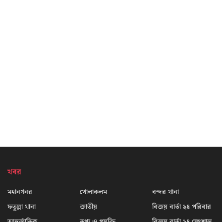
খবর
মহানগনর
খোলাকলম
বন্দর থানা
ফতুল্লা থানা
জাতীয়
বিজয় বার্তা ২৪ পরিবার
আন্তর্জাতিক
তথ্য ও প্রযুক্তি
বিজয় বার্তা ২৪ স্পেশাল