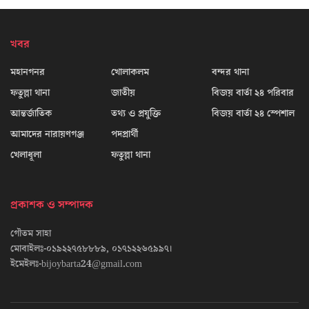
খবর
মহানগনর
খোলাকলম
বন্দর থানা
ফতুল্লা থানা
জাতীয়
বিজয় বার্তা ২৪ পরিবার
আন্তর্জাতিক
তথ্য ও প্রযুক্তি
বিজয় বার্তা ২৪ স্পেশাল
আমাদের নারায়ণগঞ্জ
পদপ্রার্থী
খেলাধূলা
ফতুল্লা থানা
প্রকাশক ও সম্পাদক
গৌতম সাহা
মোবাইলঃ-০১৯২২৭৫৮৮৮৯, ০১৭১২২৬৫৯৯৭।
ইমেইলঃ-bijoybarta24@gmail.com