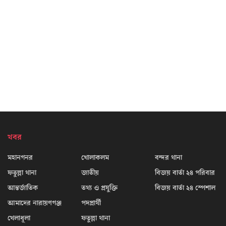
খবর
মহানগনর
খোলাকলম
বন্দর থানা
ফতুল্লা থানা
জাতীয়
বিজয় বার্তা ২৪ পরিবার
আন্তর্জাতিক
তথ্য ও প্রযুক্তি
বিজয় বার্তা ২৪ স্পেশাল
আমাদের নারায়ণগঞ্জ
পদপ্রার্থী
খেলাধূলা
ফতুল্লা থানা