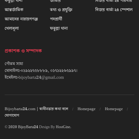
ফতুল্লা থানা
জাতীয়
বিজয় বার্তা ২৪ পরিবার
আন্তর্জাতিক
তথ্য ও প্রযুক্তি
বিজয় বার্তা ২৪ স্পেশাল
আমাদের নারায়ণগঞ্জ
পদপ্রার্থী
খেলাধূলা
ফতুল্লা থানা
প্রকাশক ও সম্পাদক
গৌতম সাহা
মোবাইলঃ-০১৯২২৭৫৮৮৮৯, ০১৭১২২৬৫৯৯৭।
ইমেইলঃ-bijoybarta24@gmail.com
Bijoybarta24.com | স্বাধীনতার কথা বলে
Homepage
Homepage
যোগাযোগ
© 2020
BijoyBarta24
Design By
HostGine
.