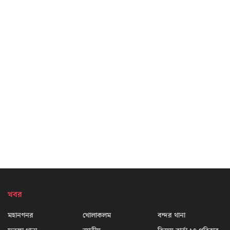
খবর
মহানগনর
খোলাকলম
বন্দর থানা