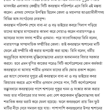
মাসদাইর এলাকায় কেন্দ্রীয় সিটি কবরস্থান পরিদর্শনে এসে তিনি এই মন্তব্য
করেন। এসময় সেখানে উপস্থিত ছিলেন জেলা ও মহানগর আওয়ামীলীগসহ
বিভিন্ন অঙ্গ-সংগঠনের নেতবৃন্দ।
কবরস্থান পরিদর্শন শেষে বাবা-মা ও বড় ভাইয়ের কবরে গিলাপ পড়িয়ে
তাদের আত্মার মাগফেরাত কামনা করে দোয়াও করেন নারায়ণগঞ্জ-৪
আসনের সংসদ সদস্য শামীম ওসমান। পরে সাংবাদিকদের তিনি বলেন,
নারায়ণগঞ্জ সাম্প্রদায়িক সম্প্রীতির জেলা। তাই কবরস্থানে শ্মশানের মাটি
ফেলে এই সম্প্রীতি নষ্ট করার অপচেষ্টা করা হচ্ছে। তিনি বলেন, ধর্মীয়
অনুভূতিতে আঘাতসহ মুক্তিযোদ্ধাদের এভাবে অবমাননার বিচার সরকার
করবে। তবে এমন ঘৃণিত কাজের পরেও সিটি কর্পোরেশনের কোন কর্মকর্তা
কবরস্থানে না আসায় শামীম ওসমান তাদের প্রতি ক্ষোভ প্রকাশ করেন।
এর আগে সোমবার দুপুরে এই কবরস্থানে বাবা-মা ও বড় ভাইয়ের কবর
জিয়ারত করতে এসে শামীম ওসমান দেখতে পান, সিটি কর্পোরেশনের
তত্ত্বাবধানে কবরস্থানের পাশে শ্মশানের পুকুর খনন ও সংস্কার কাজ করার
সময় তার পরিবারের চার সদস্য এবং বেশ কয়েকজন মুক্তিযোদ্ধাসহ অর্ধ
শতাধিক কবর ভরাট করে ফেলা হয়েছে। ফলে কবরগুলো প্রায় তিন ফুট
মাটির নীচে দেবে সমতল হয়ে যায়। পাশাপাশি কবরগুলোর উপর শ্মশানের