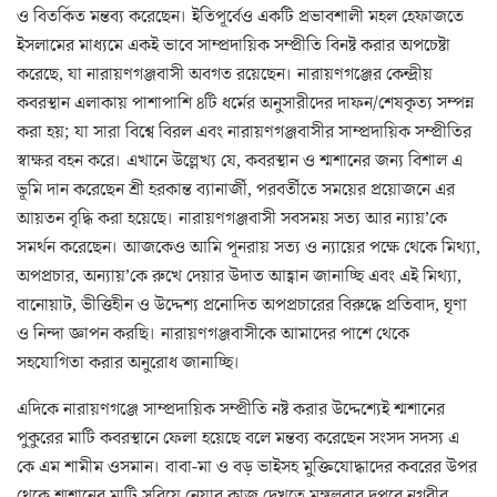
ও বিতর্কিত মন্তব্য করেছেন। ইতিপূর্বেও একটি প্রভাবশালী মহল হেফাজতে
ইসলামের মাধ্যমে একই ভাবে সাম্প্রদায়িক সম্প্রীতি বিনষ্ট করার অপচেষ্টা
করেছে, যা নারায়ণগঞ্জবাসী অবগত রয়েছেন। নারায়ণগঞ্জের কেন্দ্রীয়
কবরস্থান এলাকায় পাশাপাশি ৪টি ধর্মের অনুসারীদের দাফন/শেষকৃত্য সম্পন্ন
করা হয়; যা সারা বিশ্বে বিরল এবং নারায়ণগঞ্জবাসীর সাম্প্রদায়িক সম্প্রীতির
স্বাক্ষর বহন করে। এখানে উল্লেখ্য যে, কবরস্থান ও শ্মশানের জন্য বিশাল এ
ভূমি দান করেছেন শ্রী হরকান্ত ব্যানার্জী, পরবর্তীতে সময়ের প্রয়ােজনে এর
আয়তন বৃদ্ধি করা হয়েছে। নারায়ণগঞ্জবাসী সবসময় সত্য আর ন্যায়’কে
সমর্থন করেছেন। আজকেও আমি পূনরায় সত্য ও ন্যায়ের পক্ষে থেকে মিথ্যা,
অপপ্রচার, অন্যায়’কে রুখে দেয়ার উদাত আহ্বান জানাচ্ছি এবং এই মিথ্যা,
বানােয়াট, ভীত্তিহীন ও উদ্দেশ্য প্রনােদিত অপপ্রচারের বিরুদ্ধে প্রতিবাদ, ঘৃণা
ও নিন্দা জ্ঞাপন করছি। নারায়ণগঞ্জবাসীকে আমাদের পাশে থেকে
সহযােগিতা করার অনুরােধ জানাচ্ছি।
এদিকে নারায়ণগঞ্জে সাম্প্রদায়িক সম্প্রীতি নষ্ট করার উদ্দেশ্যেই শ্মশানের
পুকুরের মাটি কবরস্থানে ফেলা হয়েছে বলে মন্তব্য করেছেন সংসদ সদস্য এ
কে এম শামীম ওসমান। বাবা-মা ও বড় ভাইসহ মুক্তিযোদ্ধাদের কবরের উপর
থেকে শ্মশানের মাটি সরিয়ে নেয়ার কাজ দেখতে মঙ্গলবার দুপুরে নগরীর