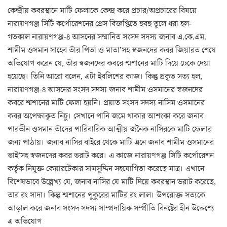
কেন্দ্রীয় কবরস্থানে মাটি ফেলাকে কেন্দ্র করে প্রচার/অপ্রচারের বিষয়ে
নারায়ণগঞ্জ সিটি কর্পোরেশনের প্রেস বিজ্ঞপ্তিতে হুবহু তুলে ধরা হল-
গতকাল নারায়ণগঞ্জ-৪ আসনের সম্মানিত সংসদ সদস্য জনাব এ.কে.এম.
শামীম ওসমান সাহেব তাঁর পিতা ও মাতা’সহ স্বজনদের কবর জিয়ারত শেষে
অভিযােগ করেন যে, তাঁর স্বজনদের কবরে শ্মশানের মাটি দিয়ে ঢেকে দেয়া
হয়েছে। তিনি আরাে বলেন, এটা ইবলিশের কাজ। কিন্তু প্রকৃত সত্য হল,
নারায়ণগঞ্জ-৪ আসনের সংসদ সদস্য জনাব শামীম ওসমানের স্বজনদের
কবরে শ্মশানের মাটি ফেলা হয়নি। প্রয়াত সংসদ সদস্য নাসিম ওসমানের
কবর অপেক্ষাকৃত নিচু। সেখানে পানি জমে থাকার আশংকা করে জনাব
পারভীন ওসমান তাঁদের পারিবারিক আত্মীয় জনৈক নাসিরকে মাটি ফেলার
জন্য পাঠায়। জনাব নাসির বাইরে থেকে মাটি এনে জনাব শামীম ওসমানের
ভাই’সহ স্বজনদের কবর ভরাট করে। এ কাজে নারায়ণগঞ্জ সিটি কর্পোরেশন
কর্তৃক নিযুক্ত কেয়ারটেকার সামসুদ্দিন সহযােগিতা করেছে মাত্র। এখানে
বিশেষভাবে উল্লেখ্য যে, জনাব নাসির যে মাটি দিয়ে কবরস্থান ভরাট করেছে,
তার রং সাদা। কিন্তু শ্মশানের পুকুরের মাটির রং লাল। উপরােক্ত সত্যকে
আড়াল করে জনাব সংসদ সদস্য সাম্প্রদায়িক সম্প্রীতি বিনষ্টের হীন উদ্দেশ্যে
এ অভিযােগ