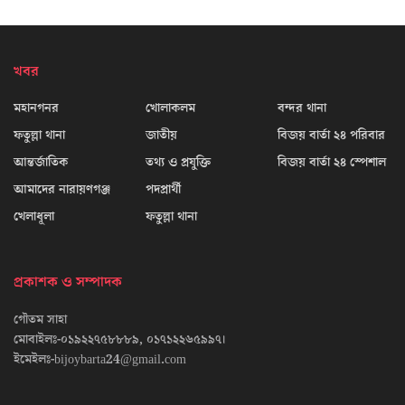
খবর
মহানগনর
খোলাকলম
বন্দর থানা
ফতুল্লা থানা
জাতীয়
বিজয় বার্তা ২৪ পরিবার
আন্তর্জাতিক
তথ্য ও প্রযুক্তি
বিজয় বার্তা ২৪ স্পেশাল
আমাদের নারায়ণগঞ্জ
পদপ্রার্থী
খেলাধূলা
ফতুল্লা থানা
প্রকাশক ও সম্পাদক
গৌতম সাহা
মোবাইলঃ-০১৯২২৭৫৮৮৮৯, ০১৭১২২৬৫৯৯৭।
ইমেইলঃ-bijoybarta24@gmail.com