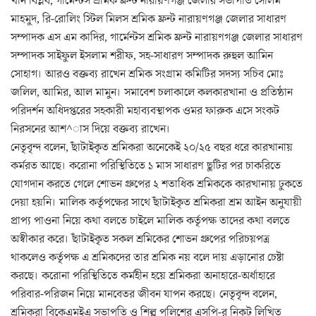
খান বিপ্লব, গার্মেন্টস শ্রমিক ফ্রন্ট নারায়ণগঞ্জ জেলার সভাপতি সেলিম
মাহমুদ, রি-রোলিং স্টিল মিলস শ্রমিক ফ্রন্ট নারায়ণগঞ্জ জেলার সাধারণ
সম্পাদক এস এম কাদির, গার্মেন্টস শ্রমিক ফ্রন্ট নারায়ণগঞ্জ জেলার সাধারণ
সম্পাদক সাইফুল ইসলাম শরীফ, সহ-সাধারণ সম্পাদক রুহুল আমিন
সোহাগ। আরও বক্তব্য রাখেন শ্রমিক সংগ্রাম কমিটির সদস্য সচিব মোঃ
জলিল, আমির, আল মামুন। সমাবেশ চলাকালে কলকারখানা ও প্রতিষ্ঠান
পরিদর্শন অধিদপ্তরের সহকারী মহাব্যবস্থাপক ওমর ফারুক এসে সংকট
নিরসনের আশ^াস দিয়ে বক্তব্য রাখেন।
নেতৃবৃন্দ বলেন, ছাঁটাইকৃত শ্রমিকরা অনেকেই ২০/২৫ বছর ধরে কারখানায়
কর্মরত আছে। করোনা পরিস্থিতিতে ১ মাস সাধারণ ছুটির পর চাকরিতে
যোগদান করতে গেলে শোভন গ্রুপের ২ শতাধিক শ্রমিককে কারখানায় ঢুকতে
দেয়া হয়নি। মালিক কর্তৃপক্ষের সাথে ছাঁটাইকৃত শ্রমিকরা শ্রম আইন অনুযায়ী
প্রাপ্য পাওনা নিয়ে কথা বলতে চাইলে মালিক কর্তৃপক্ষ তাদের কথা বলতে
অস্বীকার করে। ছাঁটাইকৃত সকল শ্রমিকের শোভন গ্রুপের পরিচয়পত্র
থাকলেও কর্তৃপক্ষ এ শ্রমিকদের তার শ্রমিক নয় বলে দায় এড়ানোর চেষ্টা
করছে। করোনা পরিস্থিতিতে কর্মহীন হয়ে শ্রমিকরা অনাহারে-অর্ধাহারে
পরিবার-পরিজন নিয়ে মানবেতর জীবন যাপন করছে। নেতৃবৃন্দ বলেন,
শ্রমিকরা বিকেএমইএ সভাপতি ও শিল্প পুলিশের এসপি-র নিকট লিখিত