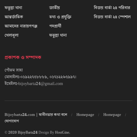
ফতুল্লা থানা
জাতীয়
বিজয় বার্তা ২৪ পরিবার
আন্তর্জাতিক
তথ্য ও প্রযুক্তি
বিজয় বার্তা ২৪ স্পেশাল
আমাদের নারায়ণগঞ্জ
পদপ্রার্থী
খেলাধূলা
ফতুল্লা থানা
প্রকাশক ও সম্পাদক
গৌতম সাহা
মোবাইলঃ-০১৯২২৭৫৮৮৮৯, ০১৭১২২৬৫৯৯৭।
ইমেইলঃ-bijoybarta24@gmail.com
Bijoybarta24.com | স্বাধীনতার কথা বলে
Homepage
Homepage
যোগাযোগ
© 2020
BijoyBarta24
Design By
HostGine
.