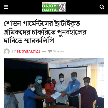
শোভন গার্মেন্টসের ছাঁটাইকৃত
শ্রমিকদের চাকরিতে পুনর্বহালের
দাবিতে স্মারকলিপি
BY
BIJOYBARTA24
জুন ১৪, ২০২০