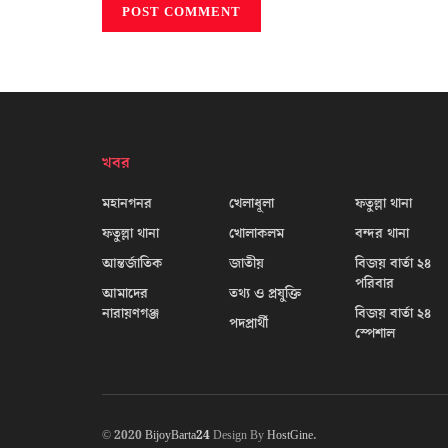
খবর
মহানগনর
খেলাধূলা
ফতুল্লা থানা
ফতুল্লা থানা
খোলাকলম
বন্দর থানা
আন্তর্জাতিক
জাতীয়
বিজয় বার্তা ২৪
পরিবার
আমাদের
তথ্য ও প্রযুক্তি
নারায়ণগঞ্জ
বিজয় বার্তা ২৪
পদপ্রার্থী
স্পেশাল
© 2020
BijoyBarta24
Design By
HostGine
.