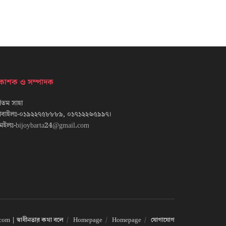
্রকাশক ও সম্পাদক
তম সাহা
োবাইলঃ-০১৯২২৭৫৮৮৮৯, ০১৭১২২৬৫৯৯৭।
েইলঃ-bijoybarta24@gmail.com
om | স্বাধীনতার কথা বলে
Homepage
Homepage
যোগাযোগ