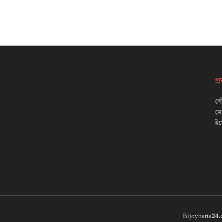
প
গৌ
ম
ইম
Bijoybarta24.c