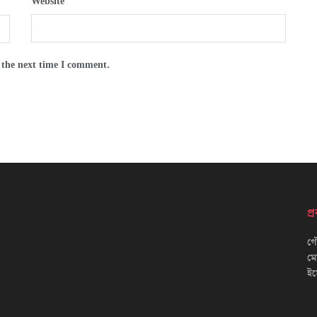
Website
 the next time I comment.
প
গৌ
ম
ইম