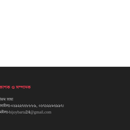
্রকাশক ও সম্পাদক
তম সাহা
োবাইলঃ-০১৯২২৭৫৮৮৮৯, ০১৭১২২৬৫৯৯৭।
েইলঃ-bijoybarta24@gmail.com