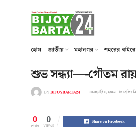
হোম
জাতীয়
মহানগর
শহরের বাইরে
শুভ সন্ধ্যা—-গৌতম রা
BY
BIJOYBARTA24
ফেব্রুয়ারি ১, ২০১৬
in
ব্রেকিং 
0
0
Share on Facebook
শেয়ার
VIEWS