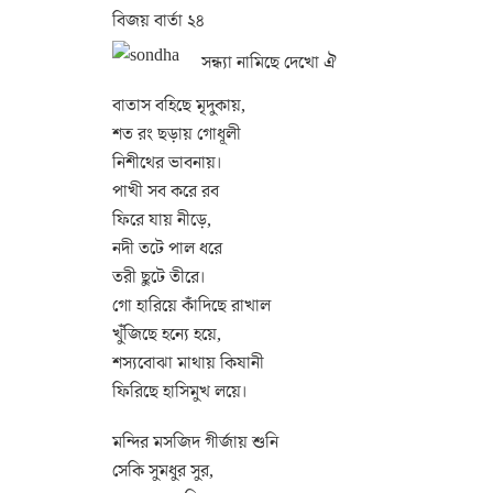
বিজয় বার্তা ২৪
সন্ধ্যা নামিছে দেখো ঐ
বাতাস বহিছে মৃদুকায়,
শত রং ছড়ায় গোধূলী
নিশীথের ভাবনায়।
পাখী সব করে রব
ফিরে যায় নীড়ে,
নদী তটে পাল ধরে
তরী ছুটে তীরে।
গো হারিয়ে কাঁদিছে রাখাল
খুঁজিছে হন্যে হয়ে,
শস্যবোঝা মাথায় কিষানী
ফিরিছে হাসিমুখ লয়ে।
মন্দির মসজিদ গীর্জায় শুনি
সেকি সুমধুর সুর,