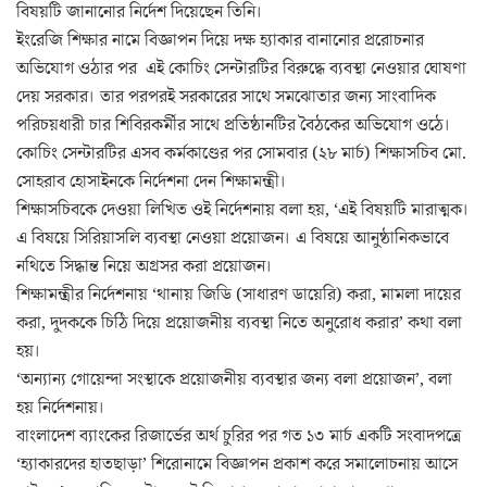
বিষয়টি জানানোর নির্দেশ দিয়েছেন তিনি।
ইংরেজি শিক্ষার নামে বিজ্ঞাপন দিয়ে দক্ষ হ্যাকার বানানোর প্ররোচনার
অভিযোগ ওঠার পর এই কোচিং সেন্টারটির বিরুদ্ধে ব্যবস্থা নেওয়ার ঘোষণা
দেয় সরকার। তার পরপরই সরকারের সাথে সমঝোতার জন্য সাংবাদিক
পরিচয়ধারী চার শিবিরকর্মীর সাথে প্রতিষ্ঠানটির বৈঠকের অভিযোগ ওঠে।
কোচিং সেন্টারটির এসব কর্মকাণ্ডের পর সোমবার (২৮ মার্চ) শিক্ষাসচিব মো.
সোহরাব হোসাইনকে নির্দেশনা দেন শিক্ষামন্ত্রী।
শিক্ষাসচিবকে দেওয়া লিখিত ওই নির্দেশনায় বলা হয়, ‘এই বিষয়টি মারাত্মক।
এ বিষয়ে সিরিয়াসলি ব্যবস্থা নেওয়া প্রয়োজন। এ বিষয়ে আনুষ্ঠানিকভাবে
নথিতে সিদ্ধান্ত নিয়ে অগ্রসর করা প্রয়োজন।
শিক্ষামন্ত্রীর নির্দেশনায় ‘থানায় জিডি (সাধারণ ডায়েরি) করা, মামলা দায়ের
করা, দুদককে চিঠি দিয়ে প্রয়োজনীয় ব্যবস্থা নিতে অনুরোধ করার’ কথা বলা
হয়।
‘অন্যান্য গোয়েন্দা সংস্থাকে প্রয়োজনীয় ব্যবস্থার জন্য বলা প্রয়োজন’, বলা
হয় নির্দেশনায়।
বাংলাদেশ ব্যাংকের রিজার্ভের অর্থ চুরির পর গত ১৩ মার্চ একটি সংবাদপত্রে
‘হ্যাকারদের হাতছাড়া’ শিরোনামে বিজ্ঞাপন প্রকাশ করে সমালোচনায় আসে