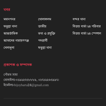
খবর
মহানগনর
খোলাকলম
বন্দর থানা
ফতুল্লা থানা
জাতীয়
বিজয় বার্তা ২৪ পরিবার
আন্তর্জাতিক
তথ্য ও প্রযুক্তি
বিজয় বার্তা ২৪ স্পেশাল
আমাদের নারায়ণগঞ্জ
পদপ্রার্থী
খেলাধূলা
ফতুল্লা থানা
প্রকাশক ও সম্পাদক
গৌতম সাহা
মোবাইলঃ-০১৯২২৭৫৮৮৮৯, ০১৭১২২৬৫৯৯৭।
ইমেইলঃ-bijoybarta24@gmail.com