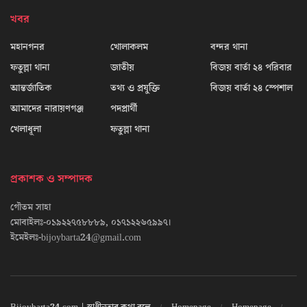
খবর
মহানগনর
খোলাকলম
বন্দর থানা
ফতুল্লা থানা
জাতীয়
বিজয় বার্তা ২৪ পরিবার
আন্তর্জাতিক
তথ্য ও প্রযুক্তি
বিজয় বার্তা ২৪ স্পেশাল
আমাদের নারায়ণগঞ্জ
পদপ্রার্থী
খেলাধূলা
ফতুল্লা থানা
প্রকাশক ও সম্পাদক
গৌতম সাহা
মোবাইলঃ-০১৯২২৭৫৮৮৮৯, ০১৭১২২৬৫৯৯৭।
ইমেইলঃ-bijoybarta24@gmail.com