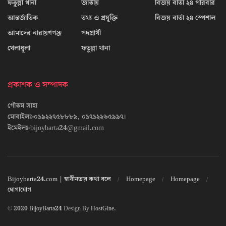
ফতুল্লা থানা
জাতীয়
বিজয় বার্তা ২৪ পরিবার
আন্তর্জাতিক
তথ্য ও প্রযুক্তি
বিজয় বার্তা ২৪ স্পেশাল
আমাদের নারায়ণগঞ্জ
পদপ্রার্থী
খেলাধূলা
ফতুল্লা থানা
প্রকাশক ও সম্পাদক
গৌতম সাহা
মোবাইলঃ-০১৯২২৭৫৮৮৮৯, ০১৭১২২৬৫৯৯৭।
ইমেইলঃ-bijoybarta24@gmail.com
Bijoybarta24.com | স্বাধীনতার কথা বলে
Homepage
Homepage
যোগাযোগ
© 2020
BijoyBarta24
Design By
HostGine
.