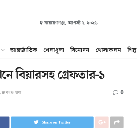
নারায়ণগঞ্জ,
আগস্ট ৭, ২০২৬
আন্তর্জাতিক
খেলাধূলা
বিনোদন
খোলাকলম
শিল্
যানে বিয়ারসহ গ্রেফতার-১
0
,
রুপগঞ্জ থানা
Share on Twitter