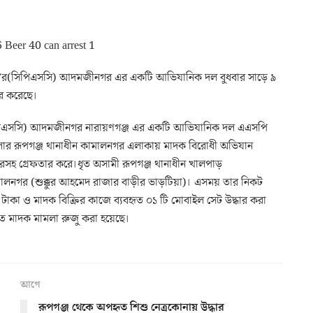
-১১’র(সিপিএসসি) আদমজীনগর এর একটি আভিযানিক দল বুধবার সাড়ে ৯
ার করেছে।
ব-১১ (সিপিএসসি) আদমজীনগর নারায়ণগঞ্জ এর একটি আভিযানিক দল এএসপি
লার রূপগঞ্জ থানাধীন কামালনগর এলাকায় মাদক বিরোধী অভিযান
ারসহ গ্রেফতার করে।ধৃত অসামী রূপগঞ্জ থানাধীন খালপাড়
ামালনগর (শুক্কুর আহমেদ রাজার বাড়ীর ভাড়টিয়া)। এসময় তার নিকট
 টাকা ও মাদক বিক্রির কাজে ব্যবহৃত ০১ টি মোবাইল সেট উদ্ধার করা
মিত মাদক মামলা রুজু করা হয়েছে।
আগে
রূপগঞ্জ থেকে অপহৃত শিশু নেত্রকোনায় উদ্ধার