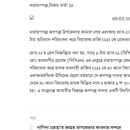
নারায়ণগঞ্জ,বিজয় বার্তা ২৪
নারায়ণগঞ্জ রূপগঞ্জ উপজেলার কামাল নগর এলাকায় র‌্যাব
টায় অভিযান পরিচালনা করে বিয়ারসহ রাজি (২৯) কে গ্রেফত
র‌্যাব-১১’র প্রেস বিজ্ঞপ্তিতে বলা হয়, সাড়ে ৯ টায় র‌্যা
মোঃ আলমগীর হোসেন (পিপিএম) এর নেতৃত্বে নারায়ণগঞ্জ জে
পরিচালনা করে মাদক ব্যবসায়ী রাজিব (২৯) কে ৪০ ক্যান বিয়
এলাকাররফিজ উদ্দিনের ছেলে।বর্তমানে সে রূপগঞ্জ থানার ক
থেকে ৪০ ক্যান বিয়ারসহ মাদক বিক্রির নগদ ৪ হাজার ৯ শ’ ৫০
হয়। এ সংক্রান্তে আসামীর বিরুদ্ধে রূপগঞ্জ থানায় একটি নিয়
পরে
নাগিনা জোহা’র রুহের মাগফেরাত কামনায় বন্দরে