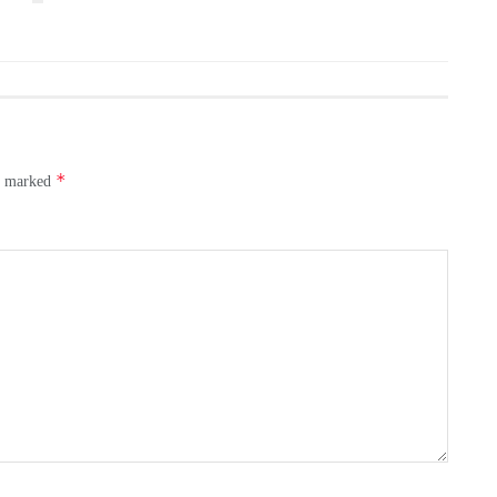
*
re marked