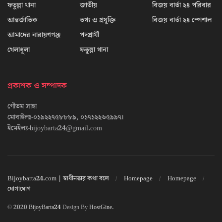
ফতুল্লা থানা
জাতীয়
বিজয় বার্তা ২৪ পরিবার
আন্তর্জাতিক
তথ্য ও প্রযুক্তি
বিজয় বার্তা ২৪ স্পেশাল
আমাদের নারায়ণগঞ্জ
পদপ্রার্থী
খেলাধূলা
ফতুল্লা থানা
প্রকাশক ও সম্পাদক
গৌতম সাহা
মোবাইলঃ-০১৯২২৭৫৮৮৮৯, ০১৭১২২৬৫৯৯৭।
ইমেইলঃ-bijoybarta24@gmail.com
Bijoybarta24.com | স্বাধীনতার কথা বলে
Homepage
Homepage
যোগাযোগ
© 2020
BijoyBarta24
Design By
HostGine
.