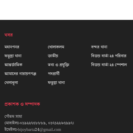
খবর
মহানগনর
খোলাকলম
বন্দর থানা
ফতুল্লা থানা
জাতীয়
বিজয় বার্তা ২৪ পরিবার
আন্তর্জাতিক
তথ্য ও প্রযুক্তি
বিজয় বার্তা ২৪ স্পেশাল
আমাদের নারায়ণগঞ্জ
পদপ্রার্থী
খেলাধূলা
ফতুল্লা থানা
প্রকাশক ও সম্পাদক
গৌতম সাহা
মোবাইলঃ-০১৯২২৭৫৮৮৮৯, ০১৭১২২৬৫৯৯৭।
ইমেইলঃ-bijoybarta24@gmail.com