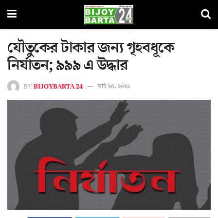
যৌতুকের টাকার জন্য গৃহবধূকে
নির্যাতন; ৯৯৯ এ উদ্ধার
BY
BIJOYBARTA 24
মার্চ ২৫, ২০২১