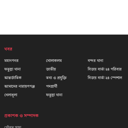
খবর
মহানগনর
খোলাকলম
বন্দর থানা
ফতুল্লা থানা
জাতীয়
বিজয় বার্তা ২৪ পরিবার
আন্তর্জাতিক
তথ্য ও প্রযুক্তি
বিজয় বার্তা ২৪ স্পেশাল
আমাদের নারায়ণগঞ্জ
পদপ্রার্থী
খেলাধূলা
ফতুল্লা থানা
প্রকাশক ও সম্পাদক
গৌতম সাহা