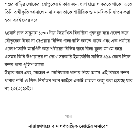
শশুর বাড়ির লোকেরা যৌতুকের টাকার জন্য চাপ প্রয়োগ করতে থাকে। এতে
তিনি অস্বীকৃতি জানালে নানা সময় তাকে শারীরিক ও মানসিক নির্যাতন করা
হত। এরই জের ধরে
২৪মার্চ রাত অনুমান ১:৩০ টায় উল্লেখিত বিবাদীরা গৃহবধূর ঘরে প্রবেশ করে
যৌতুকের টাকা না দেওয়ায় বিভিন্ন গালাগালি করতে থাকে এবং এক পর্যায়ে
এলোপাতাড়ি মারপিট করে শরীরের বিভিন্ন স্থানে নীলা ফুলা জখম করে।
এসময় তিনি উপায়ান্তর না দেখে সরকারি ইমার্জেন্সি সার্ভিস ৯৯৯ ফোন দিলে
বন্দর থানা পুলিশ তাকে
উদ্ধার করে এবং সোহেল ও সোনিয়াকে থানায় নিয়ে আসে।এই বিষয়ে বন্দর
থানার নারী ও শিশু নির্যাতন দমন আইনে একটি মামলা রুজু করা হয়েছে যার
নং-২৩(৩)২১ইং।
পরে
নারায়ণগঞ্জে বাম গণতান্ত্রিক জোটের সমাবেশ