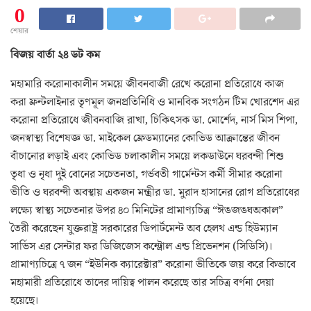
0
শেয়ার
বিজয় বার্তা ২৪ ডট কম
মহামারি করোনাকালীন সময়ে জীবনবাজী রেখে করোনা প্রতিরোধে কাজ
করা ফ্রন্টলাইনার তৃণমূল জনপ্রতিনিধি ও মানবিক সংগঠন টিম খোরশেদ এর
করোনা প্রতিরোধে জীবনবাজি রাখা, চিকিৎসক ডা. মোর্শেদ, নার্স মিস শিপা,
জনস্বাস্থ্য বিশেষজ্ঞ ডা. মাইকেল ফ্রেডম্যানের কোভিড আক্রান্তের জীবন
বাঁচানোর লড়াই এবং কোভিড চলাকালীন সময়ে লকডাউনে ঘরবন্দী শিশু
তৃধা ও নৃধা দুই বোনের সচেতনতা, গর্ভবতী গার্মেন্টস কর্মী সীমার করোনা
ভীতি ও ঘরবন্দী অবস্থায় একজন মন্ত্রীর ডা. মুরাদ হাসানের রোগ প্রতিরোধের
লক্ষ্যে স্বাস্থ্য সচেতনার উপর ৪০ মিনিটের প্রামাণ্যচিত্র “ঈঙজঙঘঅকাল”
তৈরী করেছেন যুক্তরাষ্ট্র সরকারের ডিপার্টমেন্ট অব হেলথ এন্ড হিউম্যান
সার্ভিস এর সেন্টার ফর ডিজিজেস কন্ট্রোল এন্ড প্রিভেনশন (সিডিসি)।
প্রামাণ্যচিত্রে ৭ জন “ইউনিক ক্যারেক্টার” করোনা ভীতিকে জয় করে কিভাবে
মহামারী প্রতিরোধে তাদের দায়িত্ব পালন করেছে তার সচিত্র বর্ণনা দেয়া
হয়েছে।