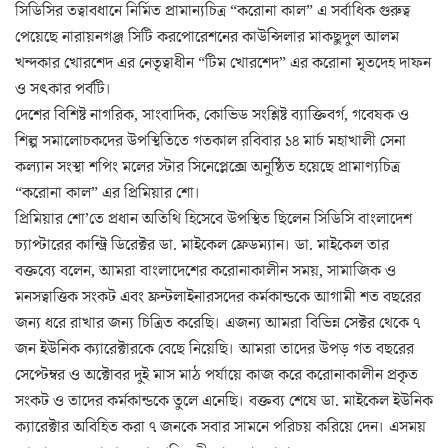
সিডিসির তত্বাবধানে নির্মিত প্রামান্যচিত্র “করোনা কাল” এ সর্বাধিক গুরুত্ব
পেয়েছে নারায়নগঞ্জ সিটি করপোরেশনের কাউন্সিলার মাকছুদুল আলম
খন্দকার খোরশেদ এর নেতৃত্বাধীন “টিম খোরশেদ” এর করোনা মৃতদেহ দাফন
ও সৎকার পর্বটি।
দেশের বিশিষ্ট নাগরিক, সাংবাদিক, কোভিড সংশ্লিষ্ট ব্যাক্তিবর্গ, গবেষক ও
শিল্প সমালোচকদের উপস্থিতিতে গতকাল রবিবার ১৪ মার্চ মহাখালী সেনা
কল্যান সংস্থা শপিং মলের স্টার সিনেপ্লেক্সে অনুষ্ঠিত হয়েছে প্রামাণ্যচিত্র
“করোনা কাল” এর প্রিমিয়ার শো।
প্রিমিয়ার শো’তে প্রধান অতিথি হিসেবে উপস্থিত ছিলেন সিডিসি বাংলাদেশ
চ্যাপ্টারের কান্ট্রি ডিরেক্টর ডা. মাইকেল ফ্রেডম্যান। ডা. মাইকেল তার
বক্তব্যে বলেন, আমরা বাংলাদেশের করোনাকালীন সময়, সামাজিক ও
মনসত্বাত্তিক সংকট এবং ফ্রন্টলাইনারসদের কর্মকান্ডকে আগামী শত বছরের
জন্য ধরে রাখার জন্য চিত্রিত করেছি। এজন্য আমরা বিভিন্ন সেক্টর থেকে ৭
জন ইউনিক ক্যারেক্টারকে বেছে নিয়েছি। আমরা তাদের উপড় গত বছরের
সেপ্টেম্বর ও অক্টোবর দুই মাস মাঠ পর্যায়ে কাজ করে করোনাকালীন প্রকৃত
সংকট ও তাদের কর্মকান্ডকে তুলে এনেছি। বক্তব্য শেষে ডা. মাইকেল ইউনিক
ক্যারেক্টার অবিহিত করা ৭ জনকে সবার সামনে পরিচয় করিয়ে দেন। এসময়