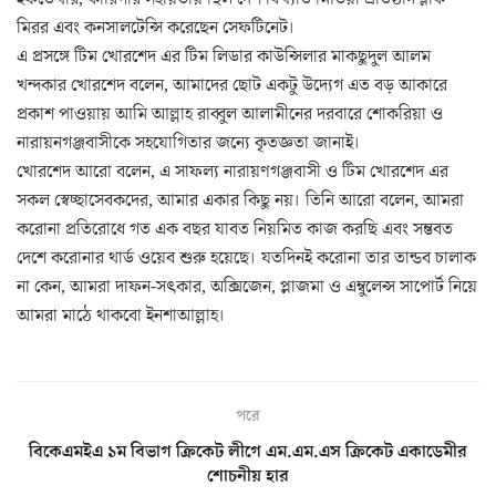
মিরর এবং কনসালটেন্সি করেছেন সেফটিনেট।
এ প্রসঙ্গে টিম খোরশেদ এর টিম লিডার কাউন্সিলার মাকছুদুল আলম
খন্দকার খোরশেদ বলেন, আমাদের ছোট একটু উদ্যেগ এত বড় আকারে
প্রকাশ পাওয়ায় আমি আল্লাহ রাব্বুল আলামীনের দরবারে শোকরিয়া ও
নারায়নগঞ্জবাসীকে সহযোগিতার জন্যে কৃতজ্ঞতা জানাই।
খোরশেদ আরো বলেন, এ সাফল্য নারায়ণগঞ্জবাসী ও টিম খোরশেদ এর
সকল স্বেচ্ছাসেবকদের, আমার একার কিছু নয়। তিনি আরো বলেন, আমরা
করোনা প্রতিরোধে গত এক বছর যাবত নিয়মিত কাজ করছি এবং সম্ভবত
দেশে করোনার থার্ড ওয়েব শুরু হয়েছে। যতদিনই করোনা তার তান্ডব চালাক
না কেন, আমরা দাফন-সৎকার, অক্সিজেন, প্লাজমা ও এম্বুলেন্স সাপোর্ট নিয়ে
আমরা মাঠে থাকবো ইনশাআল্লাহ।
পরে
বিকেএমইএ ১ম বিভাগ ক্রিকেট লীগে এম.এম.এস ক্রিকেট একাডেমীর
শোচনীয় হার