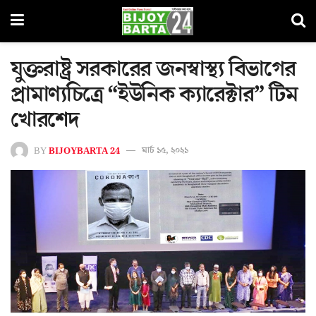
যুক্তরাষ্ট্র সরকারের জনস্বাস্থ্য বিভাগের
প্রামাণ্যচিত্রে “ইউনিক ক্যারেক্টার” টিম
খোরশেদ
BY
BIJOYBARTA 24
মার্চ ১৫, ২০২১