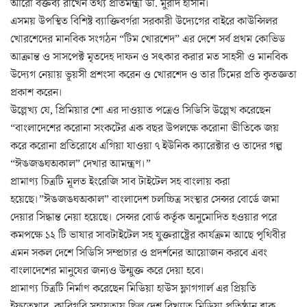
আরো বক্তব্য রাখেন তথ্য প্রতিমন্ত্রী ডা. মুরাদ হাসান।
এসময় উপস্থিত বিশিষ্ট ব্যাক্তিবর্গরা সরকারী উদ্যেগের বাইরে কাউন্সিলর
খোরশেদের মানবিক সংগঠন “টিম খোরশেদ” এর দেশে সর্ব প্রথম কোভিড
আক্রান্ত ও সাসপেক্ট মৃতদেহ দাফন ও সৎকার করার মত সাহসী ও মানবিক
উদ্যেগ নেয়ায় ভূয়সী প্রশংসা করেন ও খোরশেদ ও তার টিমের প্রতি কৃতজ্ঞতা
প্রকাশ করেন।
উল্লেখ্য যে, প্রিমিয়ার শো এর দাওয়াত পত্রেও সিডিসি উল্লেখ করেছেন
“বাংলাদেশের করোনা সংকটের এক বছর উপলক্ষে করোনা ভীতিকে জয়
করে করোনা প্রতিরোধে এগিয়া যাওয়া ৭ ইউনিক ক্যারেক্টার ও তাদের গল্প
“ঈঙজঙঘঅকাল” দেখার আমন্ত্রণ।”
প্রামাণ্য চিত্রটি মূলত ইংরেজি সাব টাইটেল সহ বাংলায় করা
হয়েছে।”ঈঙজঙঘঅকাল” বাংলাদেশ চলচ্চিত্র সংস্থার সেন্সর বোর্ডে জমা
দেয়ার সিদ্ধান্ত নেয়া হয়েছে। সেন্সর বোর্ড কর্তৃক অনুমোদিত হওয়ার পরে
কমপক্ষে ১২ টি ভাষার সাবটাইটেল সহ যুক্তরাষ্ট্রের কার্যক্রম আছে পৃথিবীর
এমন সকল দেশে সিডিসি সম্প্রচার ও প্রদর্শনের আয়োজন করবে এবং
বাংলাদেশের মানুষের জন্যও উন্মুক্ত করে দেয়া হবে।
প্রামাণ্য চিত্রটি নির্মাণ করেছেন মিডিয়া হাউস ফ্লাগগার্ল এর প্রিয়তি
ইফতেখার, কারিগরি সহায়তায় ছিল দেশ বিখ্যাত মিডিয়া প্রতিষ্ঠান ব্লাক