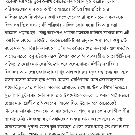
বিকেএমইএ গড়ে তুলে ৫লাখ লোকের কর্মসংস্থান সৃষ্টি করেছি। লোকাল
পত্রিকাগুলোর মান অনেক উন্নত হয়েছে। বিভিন্ন শিল্প প্রতিষ্ঠানের
মালিকদেরকে বিজ্ঞাপনের কথা বলতে গেলে তারা বলে উঠেন একজনকে
বিজ্ঞাপন দিলে অন্য ১০টি পত্রিকার মালিক ফোন করে। কি আর করা
ঝামেলা পড়তে হয়। কিন্তু তারপরও পত্রিকাগুলোকে চালিয়ে রাখতে হবে।এই
বিশ্ব বিদ্যালয়কে ডিজিটাল করতে কোটি টাকা অনুদান দেয়া হবে। শুধু তাই
নয়,কদমরসুল বিশ্ব বিদ্যালয়কে আমি সরকারিকরণের জন্য যদি প্রধাণমন্ত্রী’র
পায়েও ধরবো তবু এটাকে সরকারিকরণ করবোই। ব্যবসায়ী এ নেতা ইউনিয়ন
পরিষদের চেয়ারম্যানদের উদ্দেশ্য করে বলেন,সামনে ইউনিয়ন পরিষদ
নির্বাচন। আমাদের চেয়ারম্যানরা খুব ভাল আছেন। নতুন চেয়ারম্যানরা এলে
মনের অনেক অমিল হতে পারে। আমরা এমপিরাতো আর চেয়ারম্যানদের
পক্ষে কিছু বলতে পারিনা। সরকার আমাদের মুখে স্কচটেপ লাগিয়ে দিয়েছে।
সুতরাং কিছুই বলার নেই। আমার ৩ উপদেষ্টাকে বলবো আপনারা সঠিকভাবে
চেয়ারম্যান প্রার্থী বাছাই করবেন। যাদের দিয়ে উন্নয়ন হবে তাদেরকেই
টানবেন। সাবধান কেউ যেন আবার লোভে না পড়ে যায়। কোন লোভী প্রার্থীর
দরকার নেই। উন্নয়নের স্বার্থে সবাইকে এক হয়ে কাজ করতে হবে। আগের
চেয়ারম্যানরা পুরণো যেসব ভুল করেছেন এখনো সময় আছে সেগুলো শুধরে
ফেলুন। নইলে খেসারত আপনাদেরকেই দিতে হবে। কলেজ প্রাঙ্গণে