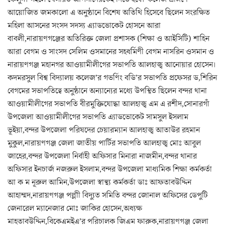
আয়োজিত জমকালো এ অনুষ্ঠানে বিশেষ অতিথি হিসেবে ছিলেন সংরক্ষিত
মহিলা আসনের সংসদ সদস্য এ্যাডভোকেট হোসনে আরা
বাবলী,নারায়ণগঞ্জের অতিরিক্ত জেলা প্রশাসক (শিক্ষা ও আইসিটি) শাহিন
আরা বেগম ও সাংসদ সেলিম ওসমানের সহধর্মিণী বেগম নাসরিন ওসমান ও
নারায়ণগঞ্জ মহানগর আওয়ামীলীগের সভাপতি আলহাজ্ব আনোয়ার হোসেন।
কদমরসুল বিশ্ব বিদ্যালয় কলেজ’র গভর্ণিং বডি’র সভাপতি প্রফেসর ড,শিরিন
বেগমের সভাপতিত্বে অনুষ্ঠানে অন্যান্যের মধ্যে উপস্থিত ছিলেন বন্দর থানা
আওয়ামীলীগের সভাপতি বীরমুক্তিযোদ্ধা আলহাজ্ব এম এ রশীদ,সোনারগাঁ
উপজেলা আওয়ামীলীগের সভাপতি এ্যাডভোকেট সামসুল ইসলাম
ভূইয়া,বন্দর উপজেলা পরিষদের চেয়ারম্যান আলহাজ্ব আতাউর রহমান
মুকুল,নারায়ণগঞ্জ জেলা জাতীয় পার্টির সভাপতি আলহাজ্ব মোঃ আবুল
জাহের,বন্দর উপজেলা নির্বাহী অফিসার মিনারা নাজমীন,বন্দর থানার
অফিসার ইনচার্জ নজরুল ইসলাম,বন্দর উপজেলা মাধ্যমিক শিক্ষা কর্মকর্তা
আ ক ম নূরুল আমিন,উপজেলা স্বাস্থ্য কর্মকর্তা ডাঃ আফতাবউদ্দিন
আহাম্মদ,নারায়ণগঞ্জ পল্লাী বিদ্যুত সমিতি বন্দর জোনাল অফিসের ডেপুটি
জেনারেল ম্যানেজার মোঃ জাকির হোসেন,অধ্যক্ষ
মাহতাবউদ্দিন,বিকেএমইএ’র পরিচালক জিএম ফারুক,নারায়ণগঞ্জ জেলা