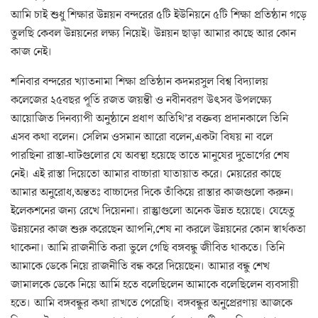
আমি চাই শুধু শিক্ষার উন্নয়ন বন্দরের ৫টি ইউনিয়নে ৫টি শিক্ষা প্রতিষ্ঠান গড়ে
তুলছি কেবল উন্নয়নের লক্ষ্য নিয়েই। উন্নয়ন ছাড়া আমার কাছে আর কোন
কাজ নেই।
শনিবার বন্দরের খ্যাতনামা শিক্ষা প্রতিষ্ঠান কদমরসুল বিশ্ব বিদ্যালয়
কলেজের ২৫বছর পূর্তি রজত জয়ন্তী ও নবীনবরণ উৎসব উপলক্ষ্যে
আয়োজিত দিনব্যাপী অনুষ্ঠানে প্রধাণ অতিথি’র বক্তব্য প্রদানকালে তিনি
এসব কথা বলেন। সেলিম ওসমান আরো বলেন,একটা বিষয় না বলে
পারছিনা রাস্তা-ঘাটগুলোর যে অবস্থা হয়েছে তাতে মানুষের দুভোর্গের শেষ
নেই। এই রাস্তা দিয়েতো আমার বাচ্চারা যাতায়াত করে। মেয়রের কাছে
আমার অনুরোধ,অন্ততঃ বাচ্চাদের দিকে তাঁকিয়ে রাস্তার কাজগুলো করুন।
ইলেকশনের জন্য রেখে দিয়েননা। রাস্তুাগুলো অনেক উন্নত হয়েছে। যেহেতু
উন্নয়নের কাজ শুরু করেছেন আপনি,শেষ না করলে উন্নয়নের কোন স্বার্থকতা
থাকেনা। আমি রাজনীতি করা ভুলে গেছি বঙ্গবন্ধু জীবিত থাকতে। তিনি
আমাকে ডেকে নিয়ে রাজনীতি বন্ধ করে দিয়েছেন। আমার বন্ধু শেখ
জামালকে ডেকে নিয়ে আর্মি হতে বলেছিলেন আমাকে বলেছিলেন ব্যবসায়ী
হতে। আমি বঙ্গবন্ধুর কথা রাখতে পেরেছি। বঙ্গবন্ধুর অনুপ্রেরণায় আজকে