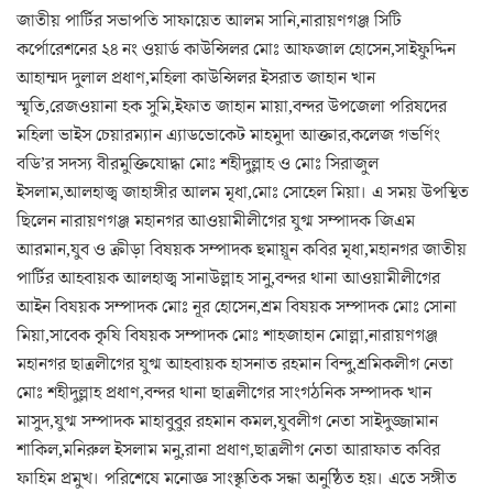
জাতীয় পার্টির সভাপতি সাফায়েত আলম সানি,নারায়ণগঞ্জ সিটি
কর্পোরেশনের ২৪ নং ওয়ার্ড কাউন্সিলর মোঃ আফজাল হোসেন,সাইফুদ্দিন
আহাম্মদ দুলাল প্রধাণ,মহিলা কাউন্সিলর ইসরাত জাহান খান
স্মৃতি,রেজওয়ানা হক সুমি,ইফাত জাহান মায়া,বন্দর উপজেলা পরিষদের
মহিলা ভাইস চেয়ারম্যান এ্যাডভোকেট মাহমুদা আক্তার,কলেজ গভর্ণিং
বডি’র সদস্য বীরমুক্তিযোদ্ধা মোঃ শহীদুল্লাহ ও মোঃ সিরাজুল
ইসলাম,আলহাজ্ব জাহাঙ্গীর আলম মৃধা,মোঃ সোহেল মিয়া। এ সময় উপস্থিত
ছিলেন নারায়ণগঞ্জ মহানগর আওয়ামীলীগের যুগ্ম সম্পাদক জিএম
আরমান,যুব ও ক্রীড়া বিষয়ক সম্পাদক হুমায়ূন কবির মৃধা,মহানগর জাতীয়
পার্টির আহবায়ক আলহাজ্ব সানাউল্লাহ সানু,বন্দর থানা আওয়ামীলীগের
আইন বিষয়ক সম্পাদক মোঃ নূর হোসেন,শ্রম বিষয়ক সম্পাদক মোঃ সোনা
মিয়া,সাবেক কৃষি বিষয়ক সম্পাদক মোঃ শাহজাহান মোল্লা,নারায়ণগঞ্জ
মহানগর ছাত্রলীগের যুগ্ম আহবায়ক হাসনাত রহমান বিন্দু,শ্রমিকলীগ নেতা
মোঃ শহীদুল্লাহ প্রধাণ,বন্দর থানা ছাত্রলীগের সাংগঠনিক সম্পাদক খান
মাসুদ,যুগ্ম সম্পাদক মাহাবুবুর রহমান কমল,যুবলীগ নেতা সাইদুজ্জামান
শাকিল,মনিরুল ইসলাম মনু,রানা প্রধাণ,ছাত্রলীগ নেতা আরাফাত কবির
ফাহিম প্রমুখ। পরিশেষে মনোজ্ঞ সাংস্কৃতিক সন্ধা অনুষ্ঠিত হয়। এতে সঙ্গীত