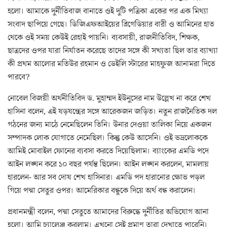
হলো। আমাকে দুর্নীতিবাজ বানাতে ওই দুটি পত্রিকা একের পর এক মিথ্যা
সংবাদ ছাপিয়ে গেছে। ডিজিএফআইয়ের ব্রিগেডিয়ার বারী ও আমিনের হাত
থেকে ওই সময় কেউই রেহাই পায়নি। ব্যবসায়ী, রাজনীতিবিদ, শিক্ষক,
ছাত্রদের ওপর যারা নির্যাতন করেছে তাদের সঙ্গে কী সখ্যতা ছিল তার ব্যাখ্যা
কী প্রথম আলোর মতিউর রহমান ও ডেইলি স্টারের মাহফুজ আনামরা দিতে
পারবে?
নোবেল বিজয়ী অর্থনীতিবিদ ড. মুহাম্মদ ইউনুসের নাম উল্লেখ না করে শেখ
হাসিনা বলেন, এই ষড়যন্ত্রের সঙ্গে আরেকজন জড়িত। নতুন রাজনৈতিক দল
গঠনের জন্য মাঠে নেমেছিলেন তিনি। উনার দেওয়া তালিকা নিয়ে একজন
সম্পাদক লোক যোগাতে নেমেছিল। কিন্তু কেউ আসেনি। ওই ভদ্রলোককে
আমিই মোবাইল ফোনের ব্যবসা করতে দিয়েছিলাম। ব্যাংকের এমডি পদে
আইন লঙ্ঘন করে ১০ বছর পর্যন্ত ছিলেন। আইন লঙ্ঘন করলেন, মামলায়
হারলেন- আর সব দোষ শেখ হাসিনার। এমডি পদ হারানোর ক্ষোভ পড়ল
গিয়ে পদ্মা সেতুর ওপর। আমেরিকার বন্ধুকে দিয়ে অর্থ বন্ধ করালেন।
প্রধানমন্ত্রী বলেন, পদ্মা সেতুতে আমাদের বিরুদ্ধে দুর্নীতির অভিযোগ আনা
হলো। আমি চ্যালেঞ্জ করলাম। এখনো সেই প্রমাণ তারা দেখাতে পারেনি।