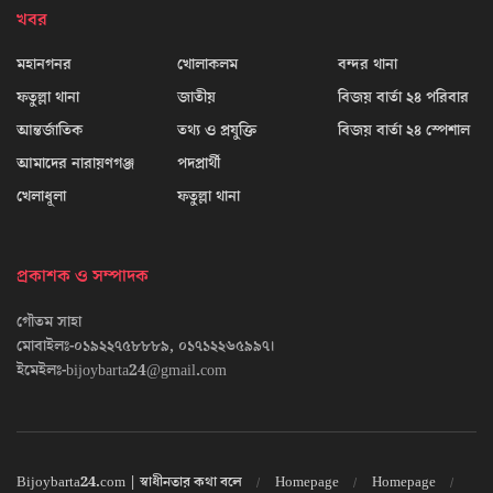
খবর
মহানগনর
খোলাকলম
বন্দর থানা
ফতুল্লা থানা
জাতীয়
বিজয় বার্তা ২৪ পরিবার
আন্তর্জাতিক
তথ্য ও প্রযুক্তি
বিজয় বার্তা ২৪ স্পেশাল
আমাদের নারায়ণগঞ্জ
পদপ্রার্থী
খেলাধূলা
ফতুল্লা থানা
প্রকাশক ও সম্পাদক
গৌতম সাহা
মোবাইলঃ-০১৯২২৭৫৮৮৮৯, ০১৭১২২৬৫৯৯৭।
ইমেইলঃ-bijoybarta24@gmail.com
Bijoybarta24.com | স্বাধীনতার কথা বলে
Homepage
Homepage