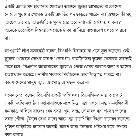
একটি এমডি পদ হারানোর ক্ষোভের আগুনে জ্বলল আমাদের বাংলাদেশ।
নোবেল পুরস্কার পেয়েও একটি এমডির পদ ছাড়তে পারেন না। ওখানে কী মধু
আছে? এত বড় আন্তর্জাতিক পুরস্কারের তবে মর্যাদাটা কোথায় থাকল?
অনেকে ভেবেছিল বিশ্বব্যাংক থেকে টাকা না নিয়ে বাংলাদেশ চলতে পারবে
না।
আওয়ামী লীগ সভানেত্রী বলেন, বিএনপি নির্বাচনে না এসে ভুল করেছে। সেই
ভুলের খেসারত দেশের জনগণ দেবে না। রাজনৈতিক ভুলের খেসারত তাদেরই
দিতে হবে। বিএনপি-জামায়াতের জ্বালাও-পোড়াওয়ের কারণে জনগণ তাদের
প্রত্যাখ্যান করেছে। স্থানীয় সরকার নির্বাচনেও তারা দাঁড়াতে পারছে না।
কারণ দেশের মানুষ জ্বালাও-পোড়াও পছন্দ করে না।
সংসদ নেতা বলেন, বিএনপি একটি জঙ্গি দল। বিএনপি-জামায়াত জোট
একটি জঙ্গি সংগঠন। জামায়াতকে সঙ্গে নিয়ে এরা এখনো সন্ত্রাস-জঙ্গিবাদী
কর্মকাণ্ড চালিয়ে যাচ্ছে। যেই হত্যা, খুন, অস্ত্র, বোমাসহ ধরা পড়ছে তাদের
সবার গোঁড়া খুঁজলে দেখা যাচ্ছে আগে হয় ছাত্রশিবির কিংবা ছাত্রদল করেছে।
পুলিশ বাহিনীকে ধন্যবাদ জানাই, কারণ তারা দিনরাত পরিশ্রম করে দেশকে
রক্ষা করছে।