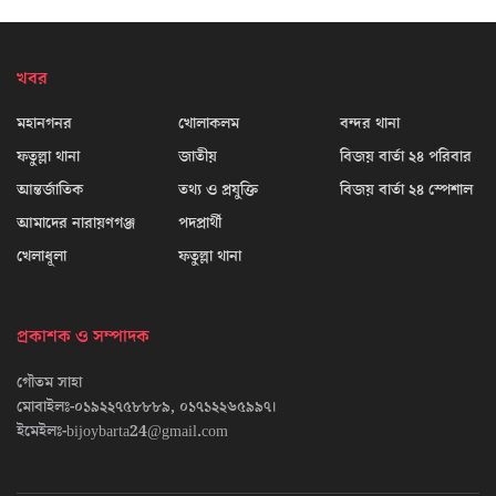
খবর
মহানগনর
খোলাকলম
বন্দর থানা
ফতুল্লা থানা
জাতীয়
বিজয় বার্তা ২৪ পরিবার
আন্তর্জাতিক
তথ্য ও প্রযুক্তি
বিজয় বার্তা ২৪ স্পেশাল
আমাদের নারায়ণগঞ্জ
পদপ্রার্থী
খেলাধূলা
ফতুল্লা থানা
প্রকাশক ও সম্পাদক
গৌতম সাহা
মোবাইলঃ-০১৯২২৭৫৮৮৮৯, ০১৭১২২৬৫৯৯৭।
ইমেইলঃ-bijoybarta24@gmail.com