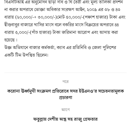
বিএসটিআই এর অনুমোদন ছাড়া দধি ও ঘি তৈরী এবং মূল্য তালিকা প্রদর্শন
না করার অপরাধে ভোক্তা অধিকার সংরক্ষণ আইন, ২০০৯ এর ৩৮ ও ৪৩
ধারায় (২০,০০০/-+ ৩০,০০০/-)মোট ৫০,০০০/-(পঞ্চাশ হাজার) টাকা এবং
দ্বীগুবাবুর বাজারে খাসির মাংস বলে বকরির মাংস বিক্রয়ের অপরাধে ৪৪
ধারায় ৫,০০০/-(পাঁচ হাজার) টাকা জরিমানা আরোপ এবং আদায় করা
হয়েছে ।
উক্ত অভিযানে বাজার কর্মকর্তা, ক্যাব এর প্রতিনিধি ও জেলা পুলিশের
একটি টিম উপস্থিত ছিলেন।
পরে
করোনা ঊর্ধ্বমুখী সংক্রমণ প্রতিরোধে সদর ইউএনও’র সচেতনতামূলক
প্রচারণা
আগে
ফতুল্লায় দেশীয় অস্ত্র সহ রাজু গ্রেফতার