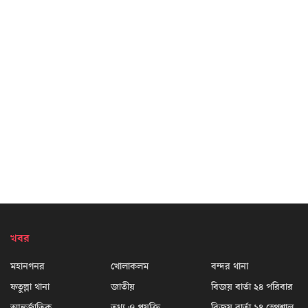
খবর
মহানগনর
খোলাকলম
বন্দর থানা
ফতুল্লা থানা
জাতীয়
বিজয় বার্তা ২৪ পরিবার
আন্তর্জাতিক
তথ্য ও প্রযুক্তি
বিজয় বার্তা ২৪ স্পেশাল