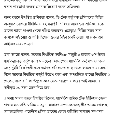
ভি-টেক কর্তৃপক্ষ শ্রম আইন লংঘন করে দীর্ঘদিনের কর্মরত শ্রমিকদের ছাঁটাই
করার পায়তারা করছে এমন অভিযোগ করেন শ্রমিকরা।
মানব বন্ধনে উপস্থিত শ্রমিকরা বলেন, ভি-টেক কর্তৃপক্ষ শ্রমিকদের বিভিন্ন
অজুহাত দেখিয়ে দীর্ঘদিন যাবৎ ফ্যাক্টরী চালিয়ে আসছেন। শ্রমিকদেরকে
তাদের ন্যায্য পাওনা থেকে বঞ্চিত করছেন। এছাড়াও বিভিন্ন সময় সাদা
কাগজে সই নেয়া ও শাস্তি হিসেবে ওভার টাইম কেটে নেয়া। যা কোন শ্রম
আইনের মধ্যে পড়েনা।
তারা আরো বলেন, সরকার নির্ধারিত সর্বনি¤œ মজুরী ৫ হাজার ৩’শ টাকা
ধার্য করলেও কর্তৃপক্ষ তা মানছেনা। মাস শেষে গার্মেন্টস কর্তৃপক্ষ বেতনের
জন্য দুইটি বিল তৈরী করে কর্মরত শ্রমিকদের কাছ থেকে স্বাক্ষর নেয়। একট
বিলে সরকার নির্ধারিত মজুরী উল্লেখ করে এবং অপরটিতে তাদের নির্ধারিত ৩
থেকে ৪ হাজার টাকা উল্লেখ করে বেতন পরিশোধ করে। তাই আমাদের
দাবীকৃত ১০ দফা মেনে নিতে হবে।
এ সময় মানব বন্ধনে উপস্থিত ছিলেন, গার্মেন্টস শ্রমিক ট্রেড ইউনিয়ন জেলা
শাখার সভাপতি সেলিম মাহমুদ, সাধারণ সম্পাদক জাহাঙ্গীর আলম গোলক,
সমাজতান্ত্রিক গার্মেন্টস শ্রমিক ফ্রন্টের জেলা কমিটির সাধারণ সম্পাদক