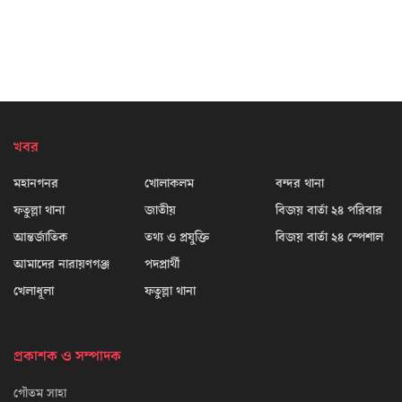
খবর
মহানগনর
খোলাকলম
বন্দর থানা
ফতুল্লা থানা
জাতীয়
বিজয় বার্তা ২৪ পরিবার
আন্তর্জাতিক
তথ্য ও প্রযুক্তি
বিজয় বার্তা ২৪ স্পেশাল
আমাদের নারায়ণগঞ্জ
পদপ্রার্থী
খেলাধূলা
ফতুল্লা থানা
প্রকাশক ও সম্পাদক
গৌতম সাহা