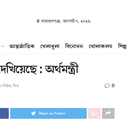
নারায়ণগঞ্জ,
আগস্ট ৭, ২০২৬
আন্তর্জাতিক
খেলাধূলা
বিনোদন
খোলাকলম
শিল্
েখিয়েছে : অর্থমন্ত্রী
0
কিং নিউজ
,
লিড
Share on Twitter