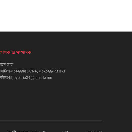
্রকাশক ও সম্পাদক
তম সাহা
োবাইলঃ-০১৯২২৭৫৮৮৮৯, ০১৭১২২৬৫৯৯৭।
েইলঃ-bijoybarta24@gmail.com