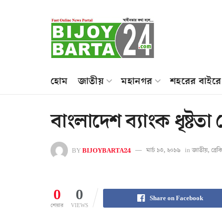
হোম
জাতীয়
মহানগর
শহরের বাইরে
বাংলাদেশ ব্যাংক ধৃষ্টতা দ
BY
BIJOYBARTA24
মার্চ ১৩, ২০১৬
in
জাতীয়
,
ব্রে
0
0
Share on Facebook
শেয়ার
VIEWS