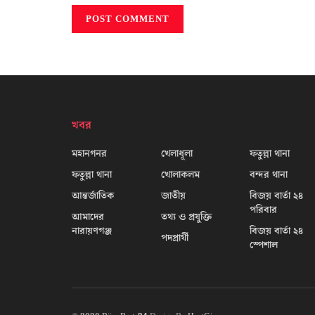
খবর
মহানগনর
খেলাধূলা
ফতুল্লা থানা
ফতুল্লা থানা
খোলাকলম
বন্দর থানা
আন্তর্জাতিক
জাতীয়
বিজয় বার্তা ২৪
পরিবার
আমাদের
তথ্য ও প্রযুক্তি
নারায়ণগঞ্জ
বিজয় বার্তা ২৪
পদপ্রার্থী
স্পেশাল