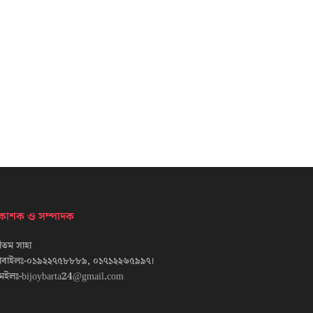
্রকাশক ও সম্পাদক
তম সাহা
োবাইলঃ-০১৯২২৭৫৮৮৮৯, ০১৭১২২৬৫৯৯৭।
েইলঃ-bijoybarta24@gmail.com