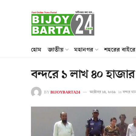
হোম
জাতীয়
মহানগর
শহরের বাইরে
বন্দরে ১ লাখ ৪০ হাজার
BY
BIJOYBARTA24
অক্টোবর ১৪, ২০১৯
in
বন্দর থা