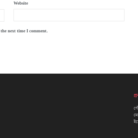
Website
 the next time I comment.
প
গৌ
ম
ইম