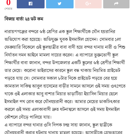
0
শেয়ার
বিজয় বার্তা ২৪ ডট কম
নারায়ণগঞ্জের বন্দরে ৬ষ্ঠ শ্রেণির এক স্কুল শিক্ষার্থীকে যৌন হয়রানির
অভিযোগ করা হয়েছে। অভিযুক্ত যুবক ইসমাঈল হোসেন। সোমবার ১লা
ফেব্রুয়ারি বিকেলে ওই স্কুলছাত্রীর বাবা বাদী হয়ে বন্দর থানায় নারী ও শিশু
নির্যাতন দমন আইনে মামলা দায়ের করেন। এ ব্যাপারে ভুক্তভোগী স্কুল
শিক্ষার্থীর বাবা জানান, বন্দর উপজেলার একটি স্কুলের ৬ষ্ঠ শ্রেণীর শিক্ষার্থী
তার মেয়ে। করোনা ভাইরাসের কারনে স্কুল বন্ধ থাকায় নিয়মিত প্রাইভেট
পড়তে যায় সে। সোমবার সকাল ৮টার দিকে প্রাইভেট পড়তে বের হয়ে
কামতাল সাকিন্থ আবুল হাসেমের বাড়ীর সামনে আসলে ওই সময় ওৎপেতে
থাকে ওই এলাকার আবু বাশার মিয়ার ভাড়াটিয়া ইয়াসিন মিয়ার ছেলে
ইসমাইল পথ রোধ করে যৌনহয়রানী করে। আমার মেয়ের ডাকচিৎকার
করলে ওই সময় এলাকাবাসী দ্রুত ঘটনাস্থলে আসলে ওই সময় ইসমাইল
কৌশলে দৌড়ে পালিয়ে যায়।
এ ব্যাপারে বন্দর থানার ওসি দিপক চন্দ্র সাহা জানান, স্কুল ছাত্রীকে
যৌনহয়রানী করার ঘটনায় থানায় মামলা হয়েছে। আসামীকে গ্রেফতারের