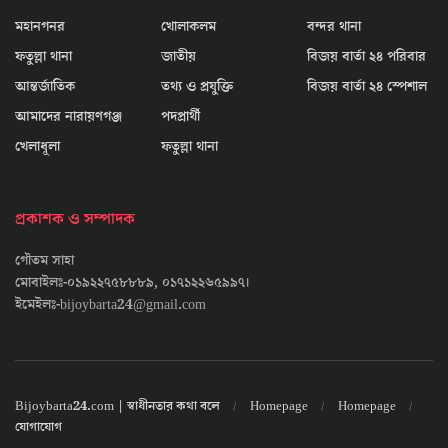
মহানগনর
খোলাকলম
বন্দর থানা
ফতুল্লা থানা
জাতীয়
বিজয় বার্তা ২৪ পরিবার
আন্তর্জাতিক
তথ্য ও প্রযুক্তি
বিজয় বার্তা ২৪ স্পেশাল
আমাদের নারায়ণগঞ্জ
পদপ্রার্থী
খেলাধূলা
ফতুল্লা থানা
প্রকাশক ও সম্পাদক
গৌতম সাহা
মোবাইলঃ-০১৯২২৭৫৮৮৮৯, ০১৭১২২৬৫৯৯৭।
ইমেইলঃ-bijoybarta24@gmail.com
Bijoybarta24.com | স্বাধীনতার কথা বলে
Homepage
Homepage
যোগাযোগ