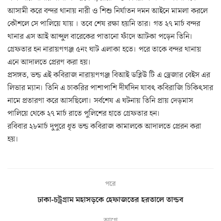
আসামী করে বন্দর থানায় নারী ও শিশু নির্যাতন দমন আইনে মামলা করলে
কৌশলে সে পালিয়ে যায় । তবে শেষ রক্ষা হয়নি তার। গত ২৭ মার্চ বন্দর
থানার এস আই আব্দুল বারেকের পাতানো ফাঁদে আটকা পড়েন তিনি।
গ্রেফতার হন নারায়ণগঞ্জ ৫নং ঘাট এলাকা হতে। পরে তাকে বন্দর থানায়
এনে আদালতে প্রেরণ করা হয়।
প্রসঙ্গত, ভন্ড এই কবিরাজ নারায়ণগঞ্জ বিআই ডব্লিউ টি এ ড্রেজার বেইস এর
লিভার ম্যান। তিনি এ চাকরির পাশাপাশি দীর্ঘদিন যাবৎ কবিরাজি চিকিৎসার
নামে প্রতারণা করে আসছিলো। সর্বশেষ এ ঘটনায় তিনি প্রায় দেড়মাস
পালিয়ে থেকে ২৭ মার্চ রাতে পুলিশের হাতে গ্রেফতার হন।
রবিবার ২৮মার্চ দুপুরে ধৃত ভন্ড কবিরাজ কামালকে আদালতে প্রেরন করা
হয়।
পরে
ঢাকা-চট্রগ্রাম মহাসড়কে হেফাজতের হরতালে তান্ডব
আগে