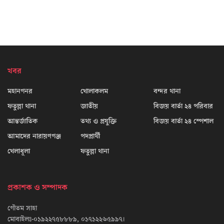
খবর
মহানগনর
খোলাকলম
বন্দর থানা
ফতুল্লা থানা
জাতীয়
বিজয় বার্তা ২৪ পরিবার
আন্তর্জাতিক
তথ্য ও প্রযুক্তি
বিজয় বার্তা ২৪ স্পেশাল
আমাদের নারায়ণগঞ্জ
পদপ্রার্থী
খেলাধূলা
ফতুল্লা থানা
প্রকাশক ও সম্পাদক
গৌতম সাহা
মোবাইলঃ-০১৯২২৭৫৮৮৮৯, ০১৭১২২৬৫৯৯৭।