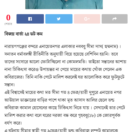
0
শেয়ার
বিজয় বার্তা ২৪ ডট কম
নারায়ণগঞ্জের বন্দরে এনায়েতনগর এলাকার নববধু সীমা দাস( ছদ্মনাম) ।
সনাতন ধর্মাবলম্বী রীতিনীতি অনুযায়ী বিয়ে হয়েছে বেশিদিন হয়নি। তবে
তাদের সংসারে আলো ফোটাচ্ছিলো না কোমলমতি। তাইতো সন্তানের আশায়
নানা চিকিৎসা করেও উপায়ন্তর না পেয়ে মায়ের কথায় খোঁজ পেলেন এক
কবিরাজের। তিনি নাকি পেটে মালিশ করলেই ঘর আলোকিত করে ফুটফুটে
সন্তান।
এই বিশ্বাসেই মায়ের কথা মত সীমা গত ৪ ফেব্রƒয়ারী দুপুরে এনায়েত নগর
আউয়াল ডাক্তারের বাড়ির পাশে থাকা মৃত আসাদ আলির ছেলে ভন্ড
কবিরাজ কামাল হোসেনের কাছে চিকিৎসা নিতে যায় । সেখানেই তার পেটে
মালিশ করার কথা বলে ঘরের দরজা বন্ধ করে গৃহবধূ(১৮) কে জোরপূর্বক
ধর্ষণ করে।
এ ঘটনায় সীমার স্বামী গত ৯ফেব্রƒয়ারী ভন্ড কবিরাজ লম্পট কামালকে