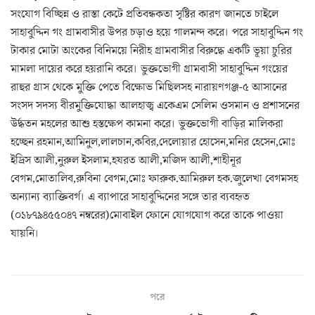
সংযোগ বিচ্ছিন্ন ও রাস্তা কেটে প্রতিবন্ধকতা সৃষ্টির কারণ জানতে চাইলে
সাহাবুদ্দিন গং গ্রামবাসীর উপর চড়াও হয়ে গালমন্দ করে। পরে সাহাবুদ্দিন গং
টাকার মোটা অংকের বিনিময়ে নিরীহ গ্রামবাসীর বিরুদ্ধে একটি ভূয়া চুরির
মামলা দায়ের করে হয়রানি করে। ভুক্তভোগী গ্রামবাসী সাহাবুদ্দিন গংয়ের
রাহুর গ্রাস থেকে মুক্তি পেতে বিক্ষোভ মিছিলসহ নারায়ণগঞ্জ-৫ আসানের
সংসদ সদস্য বীরমুক্তিযোদ্ধা আলহাজ্ব একেএম সেলিম ওসমান ও প্রশাসনের
উর্দ্ধতন মহলের আশু হস্তক্ষেপ কামনা করে। ভুক্তভোগী বাড়ির মালিকরা
হচ্ছেন রহমান,আমিনুল,লালচান,কবির,দেলোয়ার হোসেন,মনির হেসেন,মোঃ
ইদ্রিস আলী,নুরুল ইসলাম,হযরত আলী,মজিদ আলী,শাহীনূর
বেগম,মোতালিব,রুবিনা বেগম,মোঃ ফারুক.আমিরুল হক.জুলেখা বেগমসহ
অন্যান্য ব্যাক্তিবর্গ। এ ব্যাপারে সাহাবুদ্দিনের সঙ্গে তার ব্যবহৃত
(০১৮৭৯৪৫৫০৪৭ নম্বরের)মোবাইল ফোনে যোগযোগ করে তাকে পাওয়া
যায়নি।
পরে