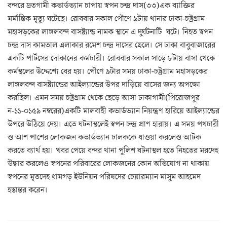
বন্দরে দ্রতগামী কভার্ডভ্যান চাপায় স্বপন চন্দ্র দাস(৩৩)এক ব্যাক্তির
মর্মান্তিক মৃত্যু ঘটেছে। রোববার সকাল পৌণে ৯টায় থানার ঢাকা-চট্রগ্রাম
মহাসড়কের লাঙ্গলবন্দ বাসষ্ট্যান্ড নামক স্থানে এ দুর্ঘটনাটি ঘটে। নিহত স্বপন
চন্দ্র দাস কামতাল এলাকার রমেশ চন্দ্র দাসের ছেলে। সে ঢাকা বাবুবাজারের
একটি পার্টসের দোকানের কর্মচারী। রোববার সকাল সাড়ে ৮টায় বাসা থেকে
কর্মস্থলের উদ্দেশ্যে বের হয়। পৌণে ৯টার সময় ঢাকা-চট্রগ্রাম মহাসড়কের
লাঙ্গলবন্দ বাসষ্ট্যান্ডের আইল্যান্ডের উপর দাড়িয়ে বাসের জন্য অপক্ষো
করছিল। এমন সময় চট্রগ্রাম থেকে ছেড়ে আসা ঢাকাগামী(পিরোজপুর
ন-১১-০১৫৯ নম্বরের)একটি মালবাহী কভার্ডভ্যান নিয়ন্ত্রণ হারিয়ে আইল্যান্ডের
উপরে উঠিয়ে দেয়। এতে ঘটনাস্থলেই স্বপন চন্দ্র প্রাণ হারায়। এ সময় পথচারী
ও আশ পাশের লোকজন কভার্ডভ্যান চালককে ধাওয়া করলেও আটক
করতে ব্যার্থ হয়। খবর পেয়ে বন্দর থানা পুলিশ ঘটনাস্থল হতে নিহতের মরদেহ
উদ্ধার করলেও স্বপনের পরিবারের লোকজনের কোন অভিযোগ না থাকায়
স্বপনের মৃতদেহ ধামগড় ইউনিয়ন পরিষদের চেয়ারম্যান মাসুম আহমেদ
হস্তান্তর করেন।