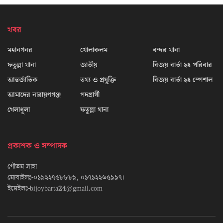
খবর
মহানগনর
খোলাকলম
বন্দর থানা
ফতুল্লা থানা
জাতীয়
বিজয় বার্তা ২৪ পরিবার
আন্তর্জাতিক
তথ্য ও প্রযুক্তি
বিজয় বার্তা ২৪ স্পেশাল
আমাদের নারায়ণগঞ্জ
পদপ্রার্থী
খেলাধূলা
ফতুল্লা থানা
প্রকাশক ও সম্পাদক
গৌতম সাহা
মোবাইলঃ-০১৯২২৭৫৮৮৮৯, ০১৭১২২৬৫৯৯৭।
ইমেইলঃ-bijoybarta24@gmail.com