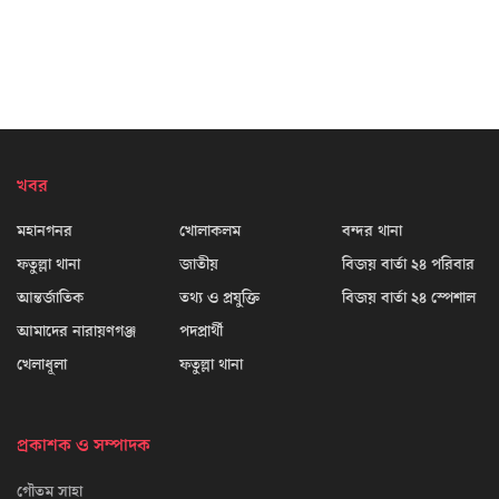
খবর
মহানগনর
খোলাকলম
বন্দর থানা
ফতুল্লা থানা
জাতীয়
বিজয় বার্তা ২৪ পরিবার
আন্তর্জাতিক
তথ্য ও প্রযুক্তি
বিজয় বার্তা ২৪ স্পেশাল
আমাদের নারায়ণগঞ্জ
পদপ্রার্থী
খেলাধূলা
ফতুল্লা থানা
প্রকাশক ও সম্পাদক
গৌতম সাহা