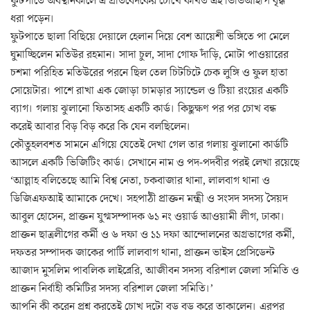
ফুটপাতে অবস্থানকালে এ প্রতিবেদকের চোখে কথিত এই ভিভিআইপি বৃদ্ধ
ধরা পড়েন।
ফুটপাতে ছালা বিছিয়ে দেয়ালে হেলান দিয়ে বেশ আয়েশী ভঙ্গিতে পা মেলে
ঘুমাচ্ছিলেন মতিউর রহমান। সাদা চুল, সাদা গোফ দাঁড়ি, মোটা পাওয়ারের
চশমা পরিহিত মতিউরের পরনে ছিল তেল চিটচিটে চেক লুঙ্গি ও ফুল হাতা
সোয়েটার। পাশে রাখা এক জোড়া চামড়ার স্যান্ডেল ও টিয়া রংয়ের একটি
ব্যাগ। গলায় ঝুলানো ফিতাসহ একটি কার্ড। কিছুক্ষণ পর পর চোখ বন্ধ
করেই আবার বিড় বিড় করে কি যেন বলছিলেন।
কৌতুহলবশত সামনে এগিয়ে যেতেই দেখা গেল তার গলায় ঝুলানো কার্ডটি
আসলে একটি ভিজিটিং কার্ড। সেখানে নাম ও পদ-পদবীর পরই লেখা রয়েছে
‘আল্লাহ বলিতেছে আমি বিশ্ব নেতা, চকবাজার থানা, লালবাগ থানা ও
ডিজিএফআই আমাকে দেখে। সহপাঠী প্রাক্তন মন্ত্রী ও সংসদ সদস্য সৈয়দ
আবুল হোসেন, প্রাক্তন যুগ্মসম্পাদক ৬১ নং ওয়ার্ড আওয়ামী লীগ, ঢাকা।
প্রাক্তন ছাত্রলীগের কর্মী ও ৬ দফা ও ১১ দফা আন্দোলনের অগ্রভাগের কর্মী,
দফতর সম্পাদক জাকের পার্টি লালবাগ থানা, প্রাক্তন ভাইস প্রেসিডেন্ট
আজাদ মুসলিম পাবলিক লাইব্রেরি, আজীবন সদস্য বরিশাল জেলা সমিতি ও
প্রাক্তন নির্বাহী কমিটির সদস্য বরিশাল জেলা সমিতি।’
আপনি কী করেন প্রশ্ন করতেই চোখ দুটো বড় বড় করে তাকালেন। এরপর