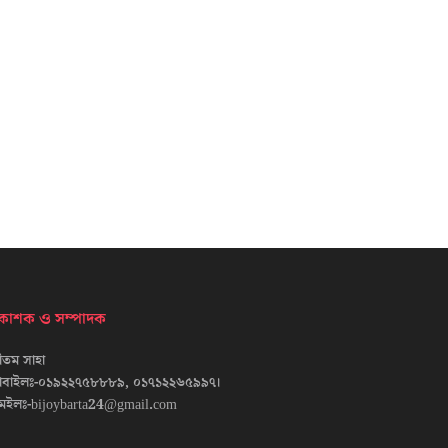
্রকাশক ও সম্পাদক
তম সাহা
োবাইলঃ-০১৯২২৭৫৮৮৮৯, ০১৭১২২৬৫৯৯৭।
েইলঃ-bijoybarta24@gmail.com