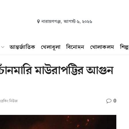
নারায়ণগঞ্জ,
আগস্ট ৬, ২০২৬
আন্তর্জাতিক
খেলাধূলা
বিনোদন
খোলাকলম
শিল্
য় চাঁনমারি মাউরাপট্টির আগুন
0
ব্রেকিং নিউজ