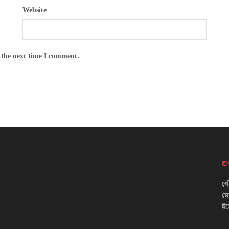
Website
 the next time I comment.
প
গৌ
ম
ইম